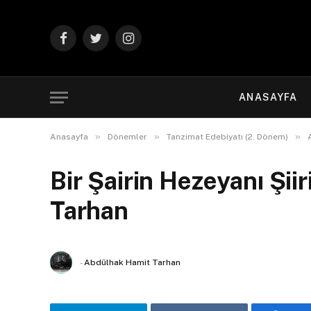
Facebook
Twitter
Instagram
ANASAYFA
»
»
»
Anasayfa
Dönemler
Tanzimat Edebiyatı (2. Dönem)
Bir Şairin Hezeyanı Şii
Tarhan
-
Abdülhak Hamit Tarhan