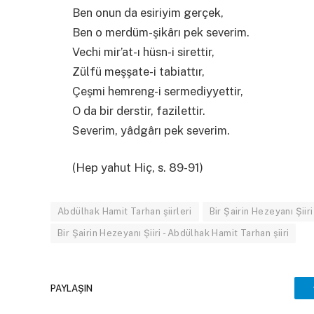
Ben onun da esiriyim gerçek,
Ben o merdüm-şikârı pek severim.
Vechi mir’at-ı hüsn-i sirettir,
Zülfü meşşate-i tabiattır,
Çeşmi hemreng-i sermediyyettir,
O da bir derstir, fazilettir.
Severim, yâdgârı pek severim.
(Hep yahut Hiç, s. 89-91)
Abdülhak Hamit Tarhan şiirleri
Bir Şairin Hezeyanı Şiir
Bir Şairin Hezeyanı Şiiri - Abdülhak Hamit Tarhan şiiri
PAYLAŞIN