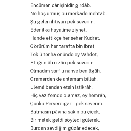
Encümen cânişinidir girdâb,
Ne hoş urmuş bu merkade mehtâb.
Şu gelen ihtiyarı pek severim.
Eder ilka hayalime ziynet,
Hande ettikçe her seher Kudret,
Görürüm her tarafta bin ibret,
Tek ü tenha önünde ey Vahdet,
Ettiğim âh ü zârı pek severim.
Olmadım sarf u nahve ben âgâh,
Gramerden de anlamam billah,
Ulemâ benden etsin istikrâh,
Hiç vazifemde olamaz, ey hemrâh,
Çünkü Perverdigâr’ ı pek severim.
Batmasın pâyına sakın bu çiçek,
Bir melek geldi söyledi gülerek,
Burdan sevdiğim güzâr edecek,