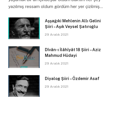
yazılmış ressam oldum gördüm her yer çizilmiş…
Aşşağıki Mehlenin Allı Gelini
Şiiri – Aşık Veysel Şatıroğlu
29 Aralık 2021
Dîvân-ı İlâhîyât 18 Şiiri – Aziz
Mahmud Hüdayi
29 Aralık 2021
Diyalog Şiiri – Özdemir Asaf
29 Aralık 2021