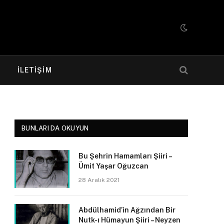
R
İLETIŞIM
BUNLARI DA OKUYUN
Bu Şehrin Hamamları Şiiri –
Ümit Yaşar Oğuzcan
28 Aralık 2021
Abdülhamid’in Ağzından Bir
Nutk-ı Hümayun Şiiri – Neyzen