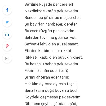
Sâfiline küşâde pencereler!
Nezdinizde karârı pek severim.
Bence hep şi’rdir bu meşcereler,
Şu bayırlar, harabeler, dereler.
Bu esen rüzgârı pek severim.
Bahrdan levhime gelir safvet,
Safvet-i lehv o en güzel sanat.
Ebrden kalbime iner rikkat,
Rikkat-i kalb, o en büyük hikmet.
Bu hazan u baharı pek severim.
Fikrimi âsmân eder terfi’,
Şi’rimi ahterân eder tarsi;
Her kim eylerse eylesin teşni’,
Bana lâzım değil beyan u bedi!
Köydeki çeşmesârı pek severim.
Dilemem şeyh u şâbdan irşâd,