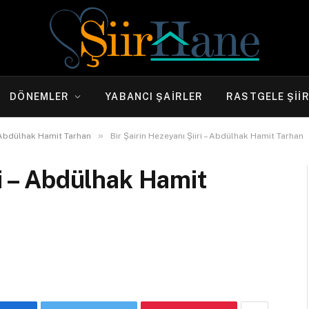
DÖNEMLER
YABANCI ŞAIRLER
RASTGELE ŞII
»
Abdülhak Hamit Tarhan
Bir Şairin Hezeyanı Şiiri – Abdülhak Hamit Tarhan
ri – Abdülhak Hamit