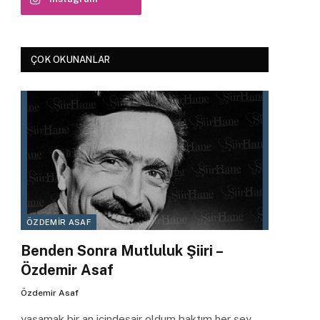
ÇOK OKUNANLAR
ÖZDEMIR ASAF
Benden Sonra Mutluluk Şiiri –
Özdemir Asaf
Özdemir Asaf
yaşamak bir an içindeşair oldum baktım her şey