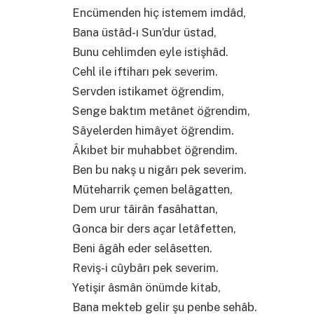
Encümenden hiç istemem imdâd,
Bana üstâd-ı Sun’dur üstad,
Bunu cehlimden eyle istişhâd.
Cehl ile iftiharı pek severim.
Servden istikamet öğrendim,
Senge baktım metânet öğrendim,
Sâyelerden himâyet öğrendim.
Âkıbet bir muhabbet öğrendim.
Ben bu nakş u nigârı pek severim.
Müteharrik çemen belâgatten,
Dem urur tâirân fasâhattan,
Gonca bir ders açar letâfetten,
Beni âgâh eder selâsetten.
Reviş-i cûybârı pek severim.
Yetişir âsmân önümde kitab,
Bana mekteb gelir şu penbe sehâb.