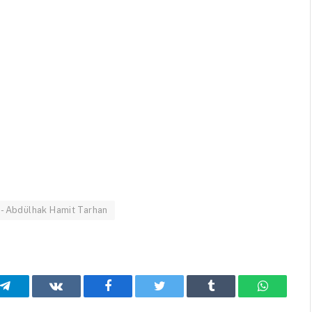
i - Abdülhak Hamit Tarhan
Telegram
VKontakte
Facebook
Twitter
Tumblr
WhatsA