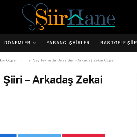
DÖNEMLER
YABANCI ŞAIRLER
RASTGELE ŞII
»
kai Özger
Her Şey Tekrardır Biraz Şiiri – Arkadaş Zekai Özger
 Şiiri – Arkadaş Zekai