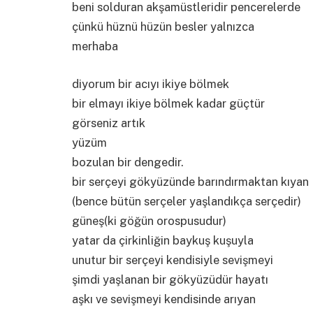
beni solduran akşamüstleridir pencerelerde
çünkü hüznü hüzün besler yalnızca
merhaba
diyorum bir acıyı ikiye bölmek
bir elmayı ikiye bölmek kadar güçtür
görseniz artık
yüzüm
bozulan bir dengedir.
bir serçeyi gökyüzünde barındırmaktan kıyan
(bence bütün serçeler yaşlandıkça serçedir)
güneş(ki göğün orospusudur)
yatar da çirkinliğin baykuş kuşuyla
unutur bir serçeyi kendisiyle sevişmeyi
şimdi yaşlanan bir gökyüzüdür hayatı
aşkı ve sevişmeyi kendisinde arıyan