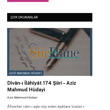
ÇOK OKUNANLAR
AZIZ MAHMUD HÜDAYI
Dîvân-ı İlâhîyât 174 Şiiri – Aziz
Mahmud Hüdayi
Aziz Mahmud Hüdayi
Âfiyetler câm-ı aşkı nûş eden âşıklara Vuslat-ı