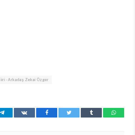
iiri - Arkadaş Zekai Özger
Telegram
VKontakte
Facebook
Twitter
Tumblr
WhatsA