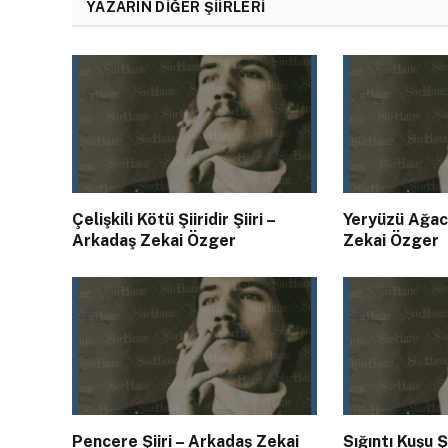
YAZARIN DIĞER ŞIIRLERI
Çelişkili Kötü Şiiridir Şiiri –
Yeryüzü Ağacı
Arkadaş Zekai Özger
Zekai Özger
Pencere Şiiri – Arkadaş Zekai
Sığıntı Kuşu Ş