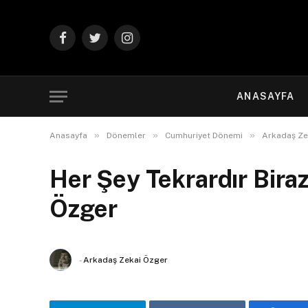
Facebook
Twitter
Instagram
ANASAYFA
»
»
»
Anasayfa
Dönemler
Cumhuriyet Dönemi
Arkadaş Ze
Her Şey Tekrardır Biraz
Özger
-
Arkadaş Zekai Özger