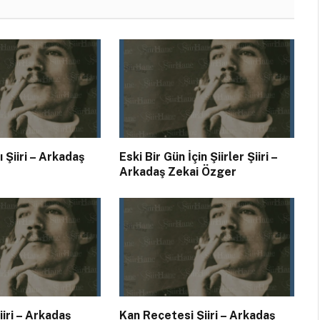
 Şiiri – Arkadaş
Eski Bir Gün İçin Şiirler Şiiri –
Arkadaş Zekai Özger
iiri – Arkadaş
Kan Reçetesi Şiiri – Arkadaş