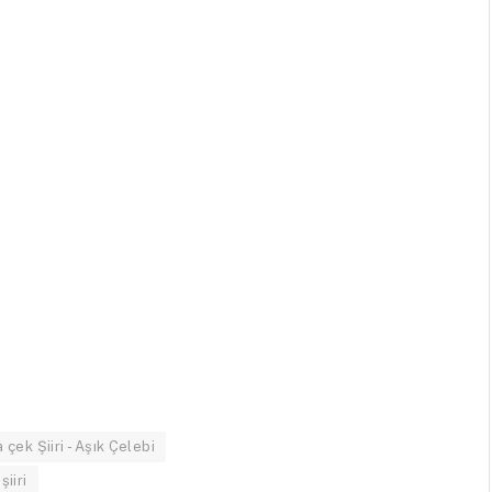
çek Şiiri - Aşık Çelebi
iiri