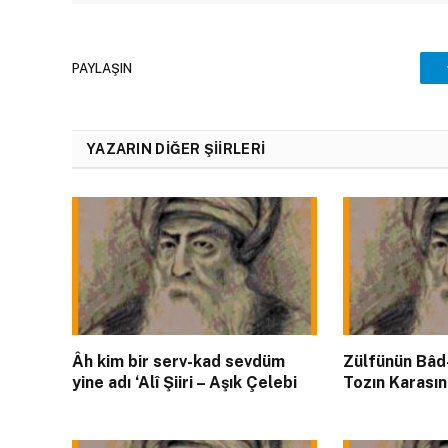
PAYLAŞIN
YAZARIN DIĞER ŞIIRLERI
Âh kim bir serv-kad sevdüm
Zülfünün Bâd
yine adı ‘Alî Şiiri – Aşık Çelebi
Tozın Karasın 