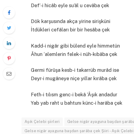
Def’-i hicâb eyle su’âl u cevâba çek
Dök karşusında akça yirine sirişküni
İtdükleri cefâları bir bir hesâba çek
Kadd-i nigâr gibi bülend eyle himmetün
Âhun ‘alemlerin felek-i nüh-kıbâba çek
Germi fürûşa kesb-i takarrüb murâd ise
Deyr-i mugâneye niçe yıllar kırâba çek
Feth-i tılısm genc-i bekâ ‘Âşık andadur
Yab yab raht u bahtunı künc-i harâba çek
Aşık Çelebi şiirleri
Gelse nigâr ayaguna başdan şarâba 
Gelse nigâr ayaguna başdan şarâba çek Şiiri - Aşık Çelebi ş