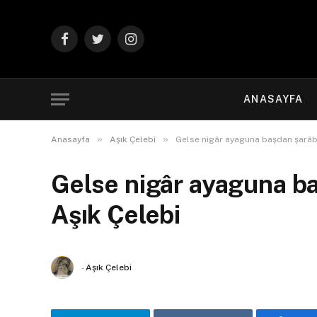
Facebook
Twitter
Instagram
ANASAYFA
»
»
Anasayfa
Aşık Çelebi
Gelse nigâr ayaguna başdan şarâba 
Gelse nigâr ayaguna ba
Aşık Çelebi
-
Aşık Çelebi