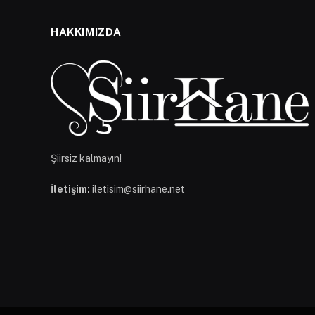
HAKKIMIZDA
Şiirsiz kalmayın!
İletişim:
iletisim@siirhane.net