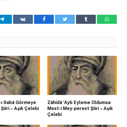
Telegram
VKontakte
Facebook
Twitter
Tumblr
WhatsA
-ı Sabâ Görmeye
Zâhidâ ‘Ayb Eyleme Oldumsa
Şiiri – Aşık Çelebi
Mest-i Mey-perest Şiiri – Aşık
Çelebi