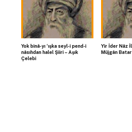
Yok binâ-yı ‘ışka seyl-i pend-i
Yir İder Nâz
nâsıhdan halel Şiiri – Aşık
Müjgân Batar 
Çelebi