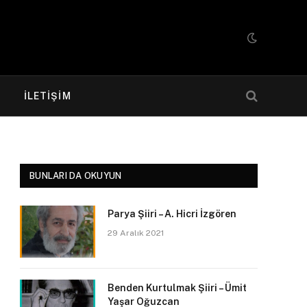
R
İLETIŞIM
BUNLARI DA OKUYUN
Parya Şiiri – A. Hicri İzgören
29 Aralık 2021
Benden Kurtulmak Şiiri – Ümit
Yaşar Oğuzcan