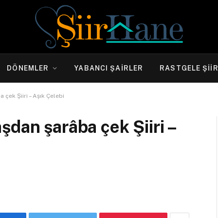
DÖNEMLER
YABANCI ŞAIRLER
RASTGELE ŞII
çek Şiiri – Aşık Çelebi
şdan şarâba çek Şiiri –