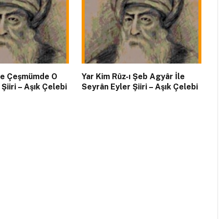
 İle Çeşmümde O
Yar Kim Rûz-ı Şeb Agyâr İle
Şiiri – Aşık Çelebi
Seyrân Eyler Şiiri – Aşık Çelebi