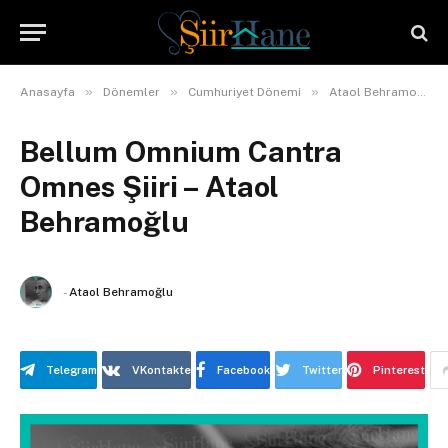
»
»
»
Anasayfa
Dönemler
Cumhuriyet Dönemi
Ataol Behramoğlu
Bellum Omnium Cantra
Omnes Şiiri – Ataol
Behramoğlu
-
Ataol Behramoğlu
Telegram
VKontakte
Facebook
Twitter
Pinterest