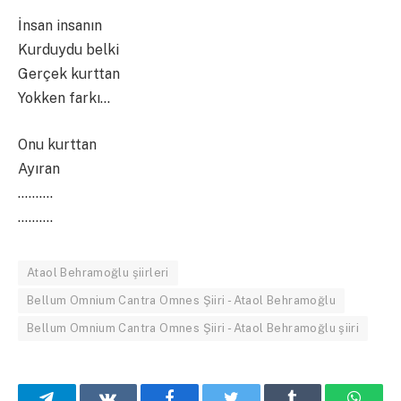
İnsan insanın
Kurduydu belki
Gerçek kurttan
Yokken farkı…
Onu kurttan
Ayıran
……….
……….
Ataol Behramoğlu şiirleri
Bellum Omnium Cantra Omnes Şiiri - Ataol Behramoğlu
Bellum Omnium Cantra Omnes Şiiri - Ataol Behramoğlu şiiri
Telegram
VKontakte
Facebook
Twitter
Tumblr
What