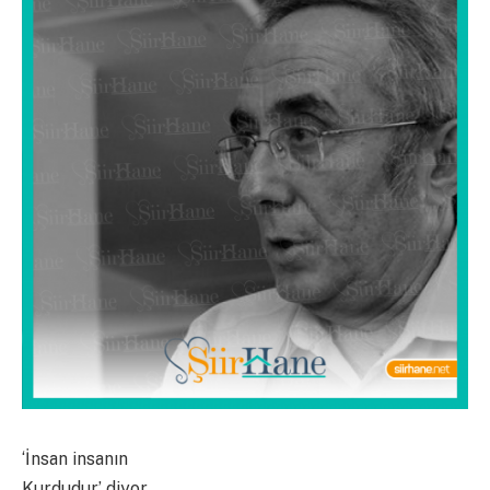
‘İnsan insanın
Kurdudur’ diyor