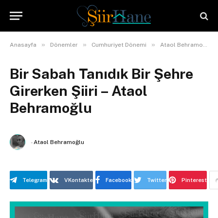
»
»
»
Anasayfa
Dönemler
Cumhuriyet Dönemi
Ataol Behramoğlu
Bir Sabah Tanıdık Bir Şehre
Girerken Şiiri – Ataol
Behramoğlu
-
Ataol Behramoğlu
Telegram
VKontakte
Facebook
Twitter
Pinterest