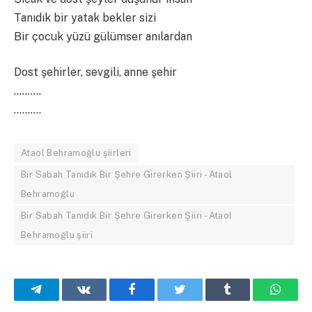
Tanıdık bir yatak bekler sizi
Bir çocuk yüzü gülümser anılardan
Dost şehirler, sevgili, anne şehir
……….
……….
Ataol Behramoğlu şiirleri
Bir Sabah Tanıdık Bir Şehre Girerken Şiiri - Ataol
Behramoğlu
Bir Sabah Tanıdık Bir Şehre Girerken Şiiri - Ataol
Behramoğlu şiiri
Telegram
VKontakte
Facebook
Twitter
Tumblr
What