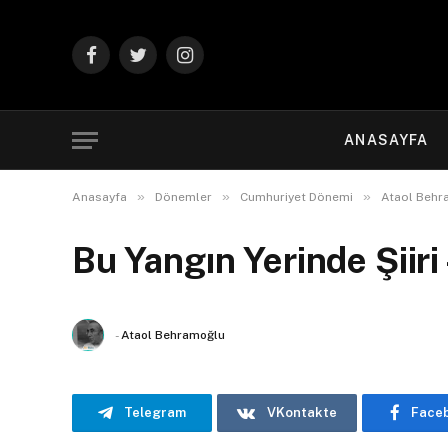
Facebook
Twitter
Instagram
ANASAYFA
»
»
»
Anasayfa
Dönemler
Cumhuriyet Dönemi
Ataol Behr
Bu Yangın Yerinde Şiir
-
Ataol Behramoğlu
Telegram
VKontakte
Face