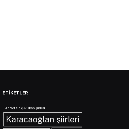
ETIKETLER
Ahmet Selçuk İlkan şiirleri
Karacaoğlan şiirleri