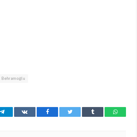
aol Behramoğlu
Telegram
VKontakte
Facebook
Twitter
Tumblr
WhatsA