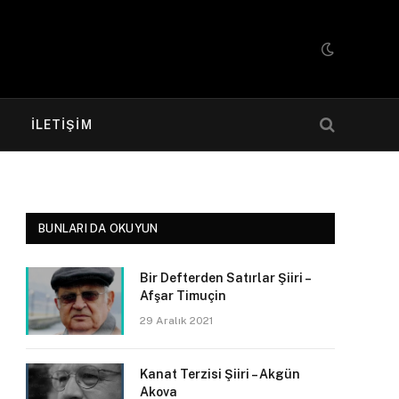
R
İLETIŞIM
BUNLARI DA OKUYUN
Bir Defterden Satırlar Şiiri –
Afşar Timuçin
29 Aralık 2021
Kanat Terzisi Şiiri – Akgün
Akova