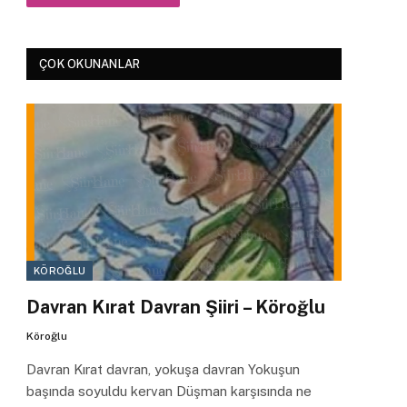
ÇOK OKUNANLAR
KÖROĞLU
Davran Kırat Davran Şiiri – Köroğlu
Köroğlu
Davran Kırat davran, yokuşa davran Yokuşun
başında soyuldu kervan Düşman karşısında ne