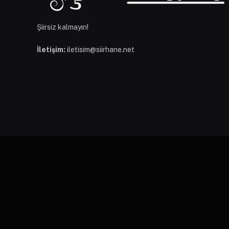
Şiirsiz kalmayın!
İletişim:
iletisim@siirhane.net