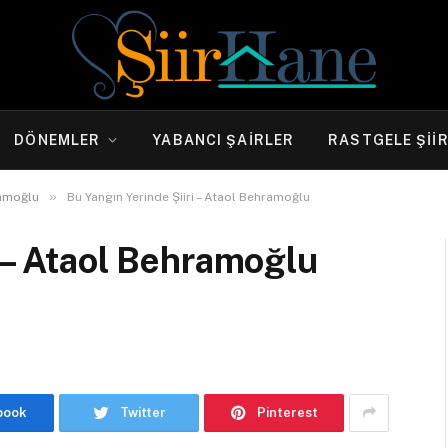
DÖNEMLER
YABANCI ŞAIRLER
RASTGELE ŞII
»
amoğlu
Bu Yangın Yerinde Şiiri – Ataol Behramoğlu
i – Ataol Behramoğlu
book
Twitter
Pinterest