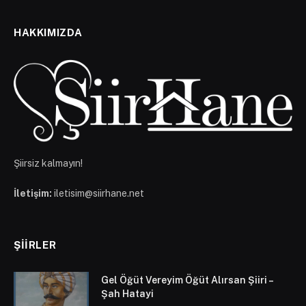
HAKKIMIZDA
Şiirsiz kalmayın!
İletişim:
iletisim@siirhane.net
ŞIIRLER
Gel Öğüt Vereyim Öğüt Alırsan Şiiri –
Şah Hatayi