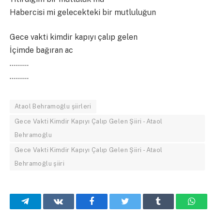
Habercisi mi gelecekteki bir mutluluğun
Gece vakti kimdir kapıyı çalıp gelen
İçimde bağıran ac
……….
……….
Ataol Behramoğlu şiirleri
Gece Vakti Kimdir Kapıyı Çalıp Gelen Şiiri - Ataol
Behramoğlu
Gece Vakti Kimdir Kapıyı Çalıp Gelen Şiiri - Ataol
Behramoğlu şiiri
Telegram
VKontakte
Facebook
Twitter
Tumblr
What