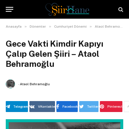
»
»
»
Anasayfa
Dönemler
Cumhuriyet Dönemi
Ataol Behramoğlu
Gece Vakti Kimdir Kapıyı
Çalıp Gelen Şiiri – Ataol
Behramoğlu
-
Ataol Behramoğlu
Telegram
VKontakte
Facebook
Twitter
Pinterest