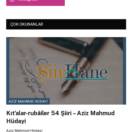
ÇOK OKUNANLAR
AZIZ MAHMUD HÜDAYI
Kıt’alar-rubâiler 54 Şiiri – Aziz Mahmud
Hüdayi
Aziz Mahmud Hüdayi