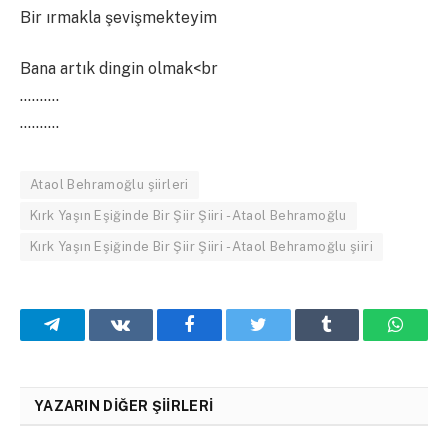
Bir ırmakla şevişmekteyim
Bana artık dingin olmak<br
……….
……….
Ataol Behramoğlu şiirleri
Kırk Yaşın Eşiğinde Bir Şiir Şiiri - Ataol Behramoğlu
Kırk Yaşın Eşiğinde Bir Şiir Şiiri - Ataol Behramoğlu şiiri
Telegram
VKontakte
Facebook
Twitter
Tumblr
What
YAZARIN DIĞER ŞIIRLERI