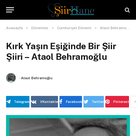
»
»
»
Anasayfa
Dönemler
Cumhuriyet Dönemi
Ataol Behramoğlu
Kırk Yaşın Eşiğinde Bir Şiir
Şiiri – Ataol Behramoğlu
-
Ataol Behramoğlu
Telegram
VKontakte
Facebook
Twitter
Pinterest