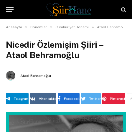
»
»
»
Anasayfa
Dönemler
Cumhuriyet Dönemi
Ataol Behramoğlu
Nicedir Özlemişim Şiiri –
Ataol Behramoğlu
-
Ataol Behramoğlu
Telegram
VKontakte
Facebook
Twitter
Pinterest