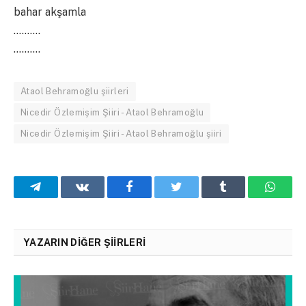
bahar akşamla
……….
……….
Ataol Behramoğlu şiirleri
Nicedir Özlemişim Şiiri - Ataol Behramoğlu
Nicedir Özlemişim Şiiri - Ataol Behramoğlu şiiri
Telegram
VKontakte
Facebook
Twitter
Tumblr
What
YAZARIN DIĞER ŞIIRLERI