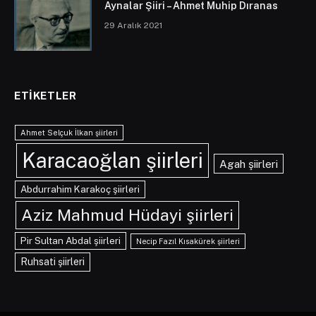
Aynalar Şiiri – Ahmet Muhip Dıranas
29 Aralık 2021
ETIKETLER
Ahmet Selçuk İlkan şiirleri
Karacaoğlan şiirleri
Agah şiirleri
Abdurrahim Karakoç şiirleri
Aziz Mahmud Hüdayi şiirleri
Pir Sultan Abdal şiirleri
Necip Fazıl Kısakürek şiirleri
Ruhsati şiirleri