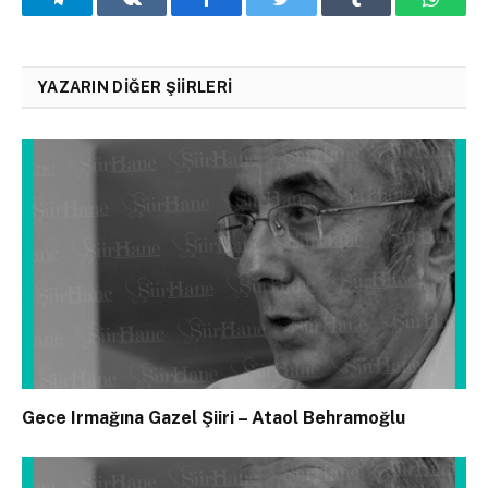
YAZARIN DIĞER ŞIIRLERI
Gece Irmağına Gazel Şiiri – Ataol Behramoğlu