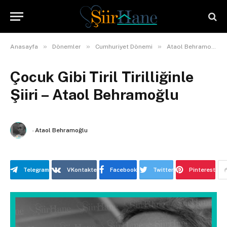
»
»
»
Anasayfa
Dönemler
Cumhuriyet Dönemi
Ataol Behramoğlu
Çocuk Gibi Tiril Tirilliğinle
Şiiri – Ataol Behramoğlu
-
Ataol Behramoğlu
Telegram
VKontakte
Facebook
Twitter
Pinterest