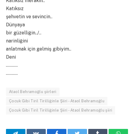
Katıksız merakın..
Katıksız
şehvetin ve sevincin..
Dünyaya
bir güzelliğin../..
narinliğini
anlatmak için gelmiş gibiyim..
Deni
……….
……….
Ataol Behramoğlu şiirleri
Çocuk Gibi Tiril Tirilliğinle Şiiri - Ataol Behramoğlu
Çocuk Gibi Tiril Tirilliğinle Şiiri - Ataol Behramoğlu şiiri
Telegram
VKontakte
Facebook
Twitter
Tumblr
What