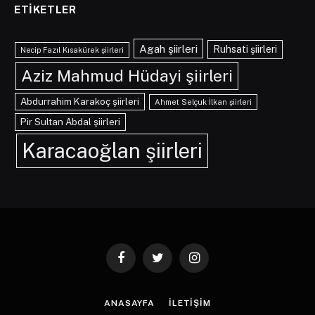
ETIKETLER
Agah şiirleri
Ruhsati şiirleri
Necip Fazıl Kısakürek şiirleri
Aziz Mahmud Hüdayi şiirleri
Abdurrahim Karakoç şiirleri
Ahmet Selçuk İlkan şiirleri
Pir Sultan Abdal şiirleri
Karacaoğlan şiirleri
Facebook
Twitter
Instagram
ANASAYFA
İLETIŞIM