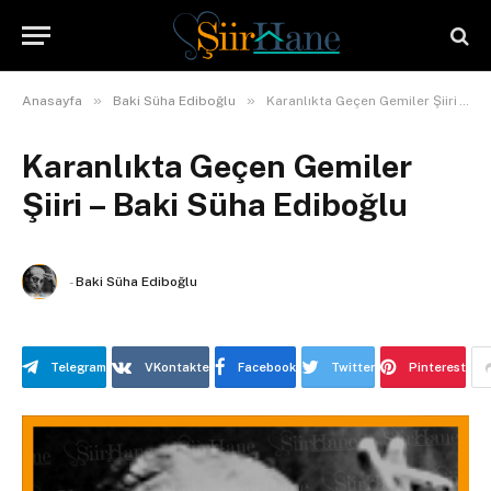
»
»
Anasayfa
Baki Süha Ediboğlu
Karanlıkta Geçen Gemiler Şiiri – Baki Süha Ediboğlu
Karanlıkta Geçen Gemiler
Şiiri – Baki Süha Ediboğlu
-
Baki Süha Ediboğlu
Telegram
VKontakte
Facebook
Twitter
Pinterest