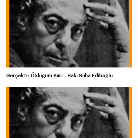
Gerçektir Öldüğüm Şiiri – Baki Süha Ediboğlu