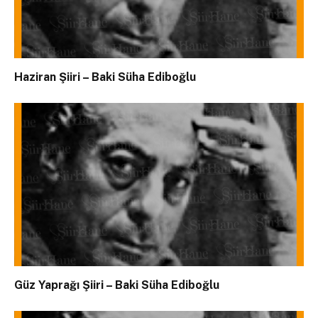
Haziran Şiiri – Baki Süha Ediboğlu
Güz Yaprağı Şiiri – Baki Süha Ediboğlu