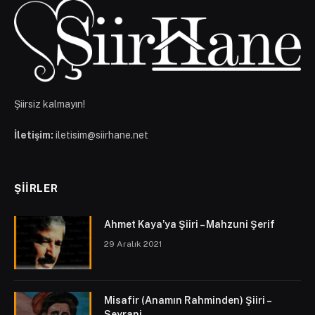
Şiirsiz kalmayın!
İletişim:
iletisim@siirhane.net
ŞIIRLER
Ahmet Kaya’ya Şiiri – Mahzuni Şerif
29 Aralık 2021
Misafir (Anamın Rahminden) Şiiri –
Seyrani