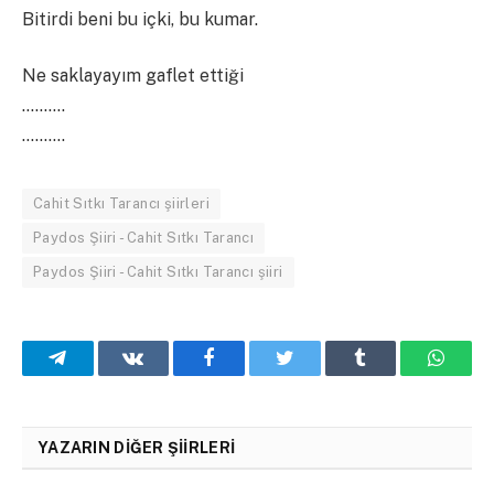
Bitirdi beni bu içki, bu kumar.
Ne saklayayım gaflet ettiği
……….
……….
Cahit Sıtkı Tarancı şiirleri
Paydos Şiiri - Cahit Sıtkı Tarancı
Paydos Şiiri - Cahit Sıtkı Tarancı şiiri
Telegram
VKontakte
Facebook
Twitter
Tumblr
What
YAZARIN DIĞER ŞIIRLERI