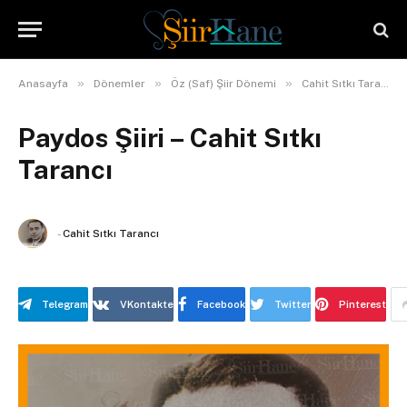
»
»
»
Anasayfa
Dönemler
Öz (Saf) Şiir Dönemi
Cahit Sıtkı Tarancı
Paydos Şiiri – Cahit Sıtkı
Tarancı
-
Cahit Sıtkı Tarancı
Telegram
VKontakte
Facebook
Twitter
Pinterest