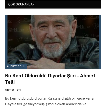
ÇOK OKUNANLAR
AHMET TELLI
Bu Kent Öldürüldü Diyorlar Şiiri – Ahmet
Telli
Ahmet Telli
Bu kent öldürüldü diyorlar Kurşuna dizildi bir gece yarısı
Hayaletler geziniyormuş şimdi Sokak aralarında ve…