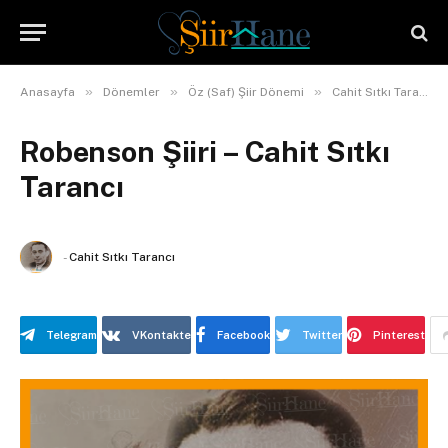
»
»
»
Anasayfa
Dönemler
Öz (Saf) Şiir Dönemi
Cahit Sıtkı Tarancı
Robenson Şiiri – Cahit Sıtkı
Tarancı
-
Cahit Sıtkı Tarancı
Telegram
VKontakte
Facebook
Twitter
Pinterest