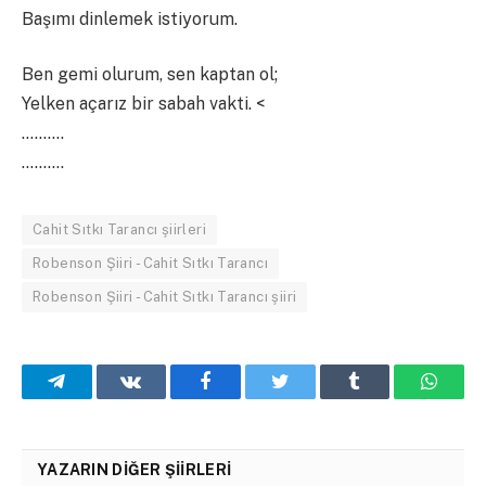
Başımı dinlemek istiyorum.
Ben gemi olurum, sen kaptan ol;
Yelken açarız bir sabah vakti. <
……….
……….
Cahit Sıtkı Tarancı şiirleri
Robenson Şiiri - Cahit Sıtkı Tarancı
Robenson Şiiri - Cahit Sıtkı Tarancı şiiri
Telegram
VKontakte
Facebook
Twitter
Tumblr
What
YAZARIN DIĞER ŞIIRLERI