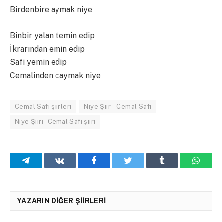
Birdenbire aymak niye
Binbir yalan temin edip
İkrarından emin edip
Safi yemin edip
Cemalinden caymak niye
Cemal Safi şiirleri
Niye Şiiri - Cemal Safi
Niye Şiiri - Cemal Safi şiiri
Telegram
VKontakte
Facebook
Twitter
Tumblr
What
YAZARIN DIĞER ŞIIRLERI