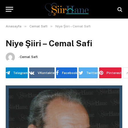
»
»
Anasayfa
Cemal Safi
Niye Şiiri – Cemal Safi
Niye Şiiri – Cemal Safi
-
Cemal Safi
Telegram
VKontakte
Facebook
Twitter
Pinterest