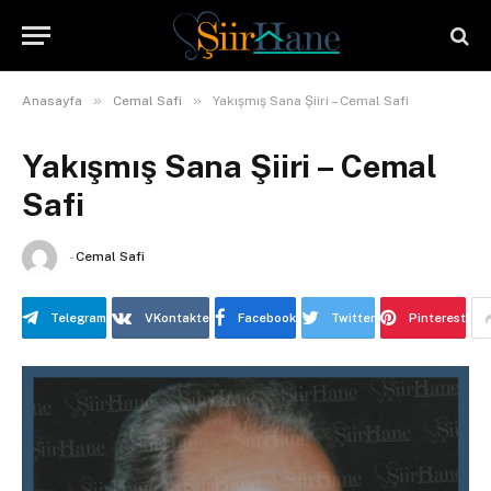
»
»
Anasayfa
Cemal Safi
Yakışmış Sana Şiiri – Cemal Safi
Yakışmış Sana Şiiri – Cemal
Safi
-
Cemal Safi
Telegram
VKontakte
Facebook
Twitter
Pinterest