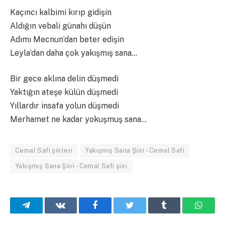
Kaçıncı kalbimi kırıp gidişin
Aldığın vebali günahı düşün
Adımı Mecnun’dan beter edişin
Leyla’dan daha çok yakışmış sana…
Bir gece aklına delin düşmedi
Yaktığın ateşe külün düşmedi
Yıllardır insafa yolun düşmedi
Merhamet ne kadar yokuşmuş sana…
Cemal Safi şiirleri
Yakışmış Sana Şiiri - Cemal Safi
Yakışmış Sana Şiiri - Cemal Safi şiiri
Telegram
VKontakte
Facebook
Twitter
Tumblr
What