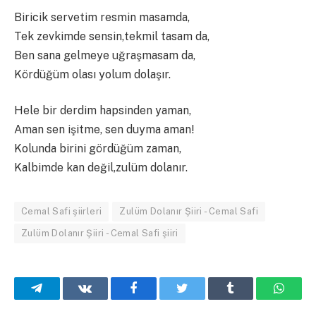
Biricik servetim resmin masamda,
Tek zevkimde sensin,tekmil tasam da,
Ben sana gelmeye uğraşmasam da,
Kördüğüm olası yolum dolaşır.
Hele bir derdim hapsinden yaman,
Aman sen işitme, sen duyma aman!
Kolunda birini gördüğüm zaman,
Kalbimde kan değil,zulüm dolanır.
Cemal Safi şiirleri
Zulüm Dolanır Şiiri - Cemal Safi
Zulüm Dolanır Şiiri - Cemal Safi şiiri
Telegram
VKontakte
Facebook
Twitter
Tumblr
What