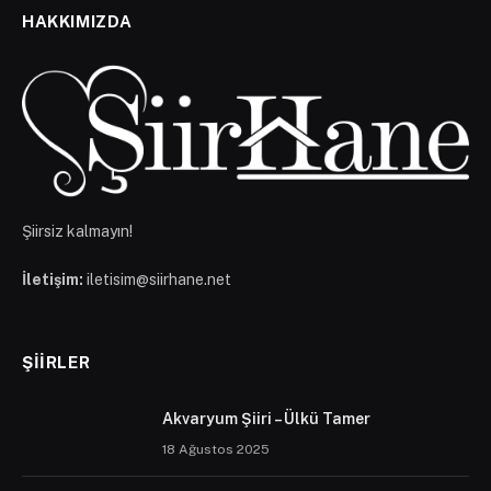
HAKKIMIZDA
Şiirsiz kalmayın!
İletişim:
iletisim@siirhane.net
ŞIIRLER
Akvaryum Şiiri – Ülkü Tamer
18 Ağustos 2025