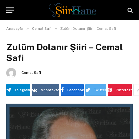
»
»
Anasayfa
Cemal Safi
Zulüm Dolanır Şiiri – Cemal Safi
Zulüm Dolanır Şiiri – Cemal
Safi
-
Cemal Safi
Telegram
VKontakte
Facebook
Twitter
Pinterest