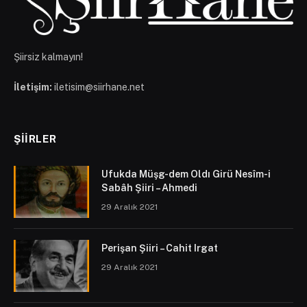
Şiirsiz kalmayın!
İletişim:
iletisim@siirhane.net
ŞIIRLER
Ufukda Müşg-dem Oldı Girü Nesîm-i
Sabâh Şiiri – Ahmedi
29 Aralık 2021
Perişan Şiiri – Cahit Irgat
29 Aralık 2021