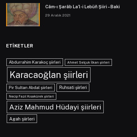
Câm-ı Şarâb La’l-i Lebüñ Şiiri – Baki
29 Aralık 2021
ETIKETLER
Abdurrahim Karakoç şiirleri
Ahmet Selçuk İlkan şiirleri
Karacaoğlan şiirleri
Pir Sultan Abdal şiirleri
Ruhsati şiirleri
Necip Fazıl Kısakürek şiirleri
Aziz Mahmud Hüdayi şiirleri
Agah şiirleri