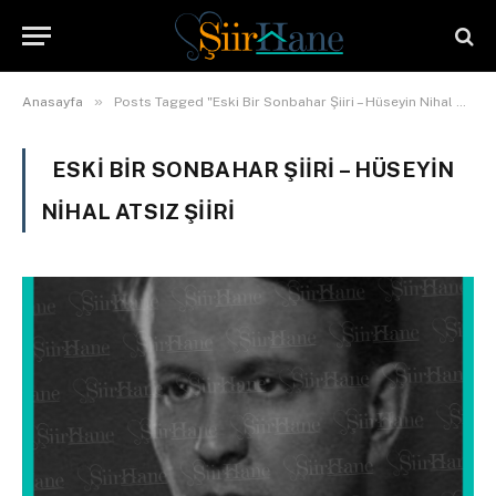
»
Anasayfa
Posts Tagged "Eski Bir Sonbahar Şiiri – Hüseyin Nihal Atsız şiiri"
ESKI BIR SONBAHAR ŞIIRI – HÜSEYIN
NIHAL ATSIZ ŞIIRI