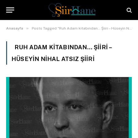
»
Anasayfa
Posts Tagged "Ruh Adam kitabından… Şiiri – Hüseyin Nihal Atsız şiiri"
RUH ADAM KITABINDAN… ŞIIRI –
HÜSEYIN NIHAL ATSIZ ŞIIRI