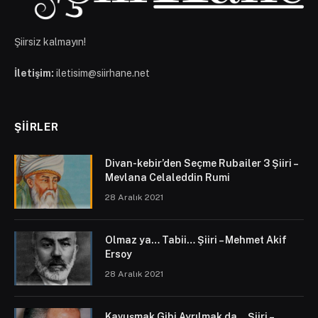
Şiirsiz kalmayın!
İletişim:
iletisim@siirhane.net
ŞIIRLER
Divan-kebir’den Seçme Rubailer 3 Şiiri –
Mevlana Celaleddin Rumi
28 Aralık 2021
Olmaz ya… Tabii… Şiiri – Mehmet Akif
Ersoy
28 Aralık 2021
Kavuşmak Gibi Ayrılmak da… Şiiri –