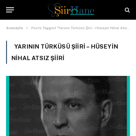
»
Anasayfa
Posts Tagged "Yarının Türküsü Şiiri – Hüseyin Nihal Atsız şiiri"
YARININ TÜRKÜSÜ ŞIIRI – HÜSEYIN
NIHAL ATSIZ ŞIIRI