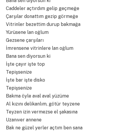
Bana sen diyorsun ki
Caddeler açtırdım gelip geçmeğe
Çarşılar donattım gezip görmeğe
Vitrinler bezettim durup bakmağa
Yürüsene lan oğlum
Gezsene çarşıları
İmrensene vitrinlere lan oğlum
Bana sen diyorsun ki
İşte çayır işte top
Tepişsenize
İşte bar işte disko
Tepişsenize
Bakma öyle aval aval yüzüme
Al kızını delikanlım, götür teyzene
Teyzen izin vermezse el şakasına
Uzanıver annene
Bak ne güzel yerler açtım ben sana