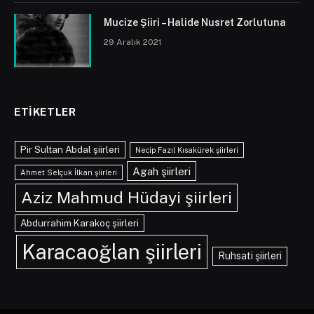
Mucize Şiiri – Halide Nusret Zorlutuna
29 Aralık 2021
ETIKETLER
Pir Sultan Abdal şiirleri
Necip Fazıl Kısakürek şiirleri
Agah şiirleri
Ahmet Selçuk İlkan şiirleri
Aziz Mahmud Hüdayi şiirleri
Abdurrahim Karakoç şiirleri
Karacaoğlan şiirleri
Ruhsati şiirleri