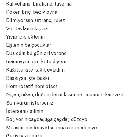
Kahvehane, birahane, taverna
Poker, briç, bezik oyna
Bilmiyorsan satranç, rulet
Vur tavlanın kıçına
Yiyip içip eğlenin
Eğlenin be çocuklar
Dua edin bu günleri verene
İnanmayın bize kötü diyene
Kağıtsa işte kağıt evladım
Baskıysa işte baskı
Hem rotatif hem ofset
Nişan, nikâh, düğün dernek, sünnet münnet, kartvizit
Sümkürün isterseniz
İsterseniz silinin
Boş verin çağdaşlığa çağdaş düzeye
Muassır medeniyetse muassır medeniyet
Gerisi vızıt mızıt