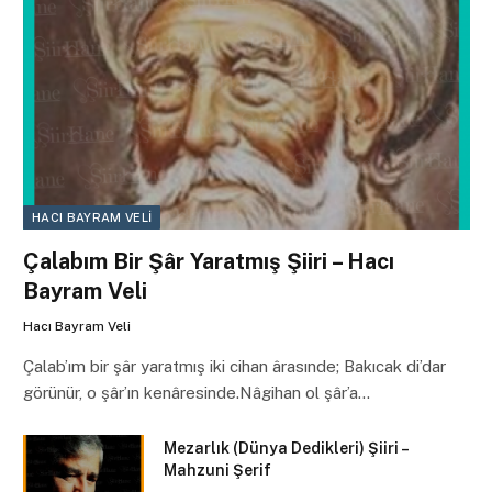
HACI BAYRAM VELI
Çalabım Bir Şâr Yaratmış Şiiri – Hacı
Bayram Veli
Hacı Bayram Veli
Çalab’ım bir şâr yaratmış iki cihan ârasınde; Bakıcak di’dar
görünür, o şâr’ın kenâresinde.Nâgihan ol şâr’a…
Mezarlık (Dünya Dedikleri) Şiiri –
Mahzuni Şerif