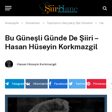
»
»
»
Anasayfa
Dönemler
Toplumcu Gerçekçi Şiir Dönemi
Hasan Hüseyin Korkmazgil
Bu Güneşli Günde De Şiiri –
Hasan Hüseyin Korkmazgil
-
Hasan Hüseyin Korkmazgil
Telegram
VKontakte
Facebook
Twitter
Pinterest