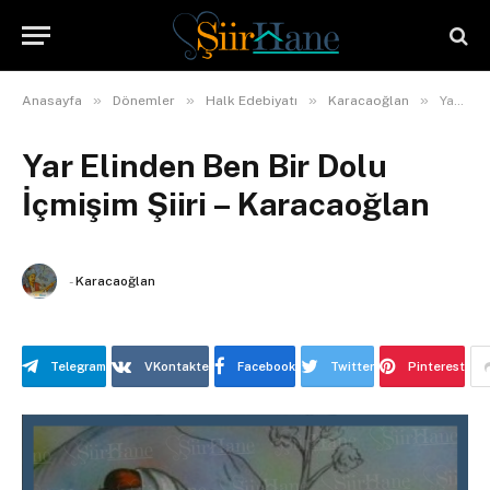
»
»
»
»
Anasayfa
Dönemler
Halk Edebiyatı
Karacaoğlan
Yar Elinden Ben Bir Dolu İçmişim Şiiri – Karacaoğlan
Yar Elinden Ben Bir Dolu
İçmişim Şiiri – Karacaoğlan
-
Karacaoğlan
Telegram
VKontakte
Facebook
Twitter
Pinterest