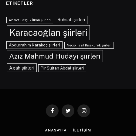
ETIKETLER
Ruhsati şiirleri
Ahmet Selçuk İlkan şiirleri
Karacaoğlan şiirleri
Abdurrahim Karakoç şiirleri
Necip Fazıl Kısakürek şiirleri
Aziz Mahmud Hüdayi şiirleri
Agah şiirleri
Pir Sultan Abdal şiirleri
Facebook
Twitter
Instagram
ANASAYFA
İLETIŞIM