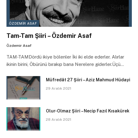
ÖZDEMIR ASAF
Tam-Tam Şiiri – Özdemir Asaf
Özdemir Asaf
TAM-TAMDördü ikiye bölenler İki iki elde ederler. Alırlar
ikinin birini, Öbürünü bırakıp bana Nerelere giderler.Üçü…
Müfredât 27 Şiiri – Aziz Mahmud Hüdayi
29 Aralık 2021
Olur-Olmaz Şiiri – Necip Fazıl Kısakürek
28 Aralık 2021