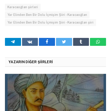
Karacaoğlan şiirleri
Yar Elinden Ben Bir Dolu İçmişim Şiiri - Karacaoğlan
Yar Elinden Ben Bir Dolu İçmişim Şiiri - Karacaoğlan şiiri
Telegram
VKontakte
Facebook
Twitter
Tumblr
What
YAZARIN DIĞER ŞIIRLERI