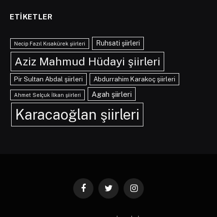
ETIKETLER
Ruhsati şiirleri
Necip Fazıl Kısakürek şiirleri
Aziz Mahmud Hüdayi şiirleri
Pir Sultan Abdal şiirleri
Abdurrahim Karakoç şiirleri
Agah şiirleri
Ahmet Selçuk İlkan şiirleri
Karacaoğlan şiirleri
Facebook
Twitter
Instagram