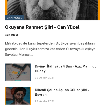
CAN YÜCEL
Okuyana Rahmet Şiiri – Can Yücel
Can Yücel
Mitralgözüyle karşı tepelerden Biçtikçe siyah başaklarını
gecenin Horull uykularımıza kasteden O tezayaklı eşkıya
Suyolcu Memet…
Dîvân-ı İlâhîyât 74 Şiiri – Aziz Mahmud
Hüdayi
29 Aralık 2021
Dikenli Çalıda Açılan Güller Şiiri –
Seyrani
29 Aralık 2021