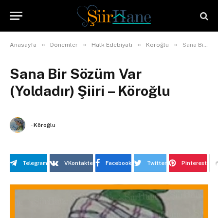
»
»
»
»
Anasayfa
Dönemler
Halk Edebiyatı
Köroğlu
Sana Bir Sözüm Var (Yoldadır) Şiiri – Köroğlu
Sana Bir Sözüm Var
(Yoldadır) Şiiri – Köroğlu
-
Köroğlu
Telegram
VKontakte
Facebook
Twitter
Pinterest