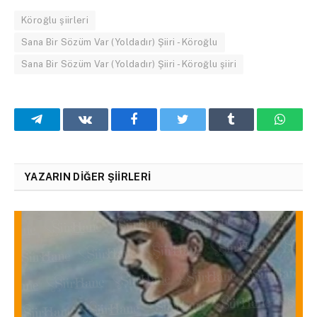
Köroğlu şiirleri
Sana Bir Sözüm Var (Yoldadır) Şiiri - Köroğlu
Sana Bir Sözüm Var (Yoldadır) Şiiri - Köroğlu şiiri
Telegram
VKontakte
Facebook
Twitter
Tumblr
What
YAZARIN DIĞER ŞIIRLERI