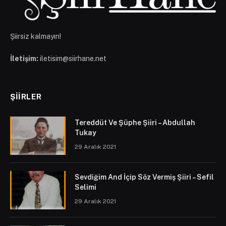
Şiirsiz kalmayın!
İletişim:
iletisim@siirhane.net
ŞIIRLER
Tereddüt Ve Şüphe Şiiri – Abdullah
Tukay
29 Aralık 2021
Sevdiğim And İçip Söz Vermiş Şiiri – Sefil
Selimi
29 Aralık 2021