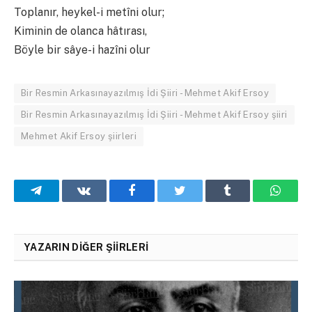
Toplanır, heykel-i metîni olur;
Kiminin de olanca hâtırası,
Böyle bir sâye-i hazîni olur
Bir Resmin Arkasınayazılmış İdi Şiiri - Mehmet Akif Ersoy
Bir Resmin Arkasınayazılmış İdi Şiiri - Mehmet Akif Ersoy şiiri
Mehmet Akif Ersoy şiirleri
Telegram
VKontakte
Facebook
Twitter
Tumblr
What
YAZARIN DIĞER ŞIIRLERI