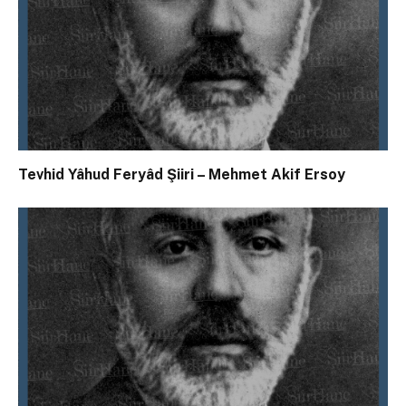
Tevhid Yâhud Feryâd Şiiri – Mehmet Akif Ersoy