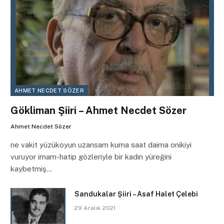
AHMET NECDET SÖZER
Gökliman Şiiri – Ahmet Necdet Sözer
Ahmet Necdet Sözer
ne vakit yüzükoyun uzansam kuma saat daima onikiyi
vuruyor imam-hatip gözleriyle bir kadın yüreğini
kaybetmiş…
Sandukalar Şiiri – Asaf Halet Çelebi
29 Aralık 2021