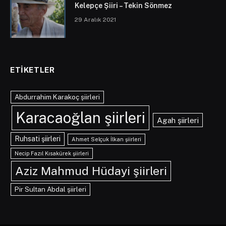
Kelepçe Şiiri – Tekin Sönmez
29 Aralık 2021
ETIKETLER
Abdurrahim Karakoç şiirleri
Karacaoğlan şiirleri
Agah şiirleri
Ruhsati şiirleri
Ahmet Selçuk İlkan şiirleri
Necip Fazıl Kısakürek şiirleri
Aziz Mahmud Hüdayi şiirleri
Pir Sultan Abdal şiirleri