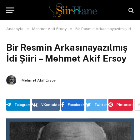
»
»
Anasayfa
Mehmet Akif Ersoy
Bir Resmin Arkasınayazılmış İdi Şiiri – Mehmet Akif Ersoy
Bir Resmin Arkasınayazılmış
İdi Şiiri – Mehmet Akif Ersoy
-
Mehmet Akif Ersoy
Telegram
VKontakte
Facebook
Twitter
Pinterest