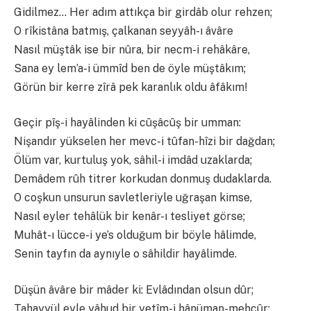
Gidilmez… Her adım attıkça bir girdâb olur rehzen;
O rîkistâna batmış, çalkanan seyyâh-ı âvâre
Nasıl müştâk ise bir nûra, bir necm-i rehâkâre,
Sana ey lem’a-i ümmîd ben de öyle müştâkım;
Görün bir kerre zîrâ pek karanlık oldu âfâkım!
Geçir pîş-i hayâlinden ki cûşâcûş bir umman:
Nişandır yükselen her mevc-i tûfan-hîzi bir dağdan;
Ölüm var, kurtuluş yok, sâhil-i imdâd uzaklarda;
Demâdem rûh titrer korkudan donmuş dudaklarda.
O coşkun unsurun savletleriyle uğraşan kimse,
Nasıl eyler tehâlük bir kenâr-ı tesliyet görse;
Muhât-ı lücce-i ye’s olduğum bir böyle hâlimde,
Senin tayfın da aynıyle o sâhildir hayâlimde.
Düşün âvâre bir mâder ki: Evlâdından olsun dûr;
Tahayyül eyle yâhud bir yetîm-i hânüman-mehcûr;