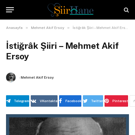
»
»
Anasayfa
Mehmet Akif Ersoy
İstiğrâk Şiiri – Mehmet Akif Ersoy
İstiğrâk Şiiri – Mehmet Akif
Ersoy
-
Mehmet Akif Ersoy
Telegram
VKontakte
Facebook
Twitter
Pinterest