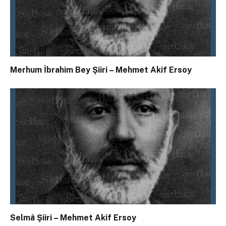
Merhum İbrahim Bey Şiiri – Mehmet Akif Ersoy
Selmâ Şiiri – Mehmet Akif Ersoy