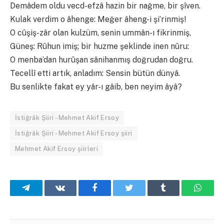
Demâdem oldu vecd-efzâ hazin bir nağme, bir şîven.
Kulak verdim o âhenge: Meğer âheng-i şi’rinmiş!
O cûşiş-zâr olan kulzüm, senin ummân-ı fikrinmiş,
Güneş: Rûhun imiş; bir huzme şeklinde inen nûru:
O menba’dan hurûşan sânihanmış doğrudan doğru.
Tecellî etti artık, anladım: Sensin bütün dünyâ.
Bu senlikte fakat ey yâr-ı gâib, ben neyim âyâ?
İstiğrâk Şiiri - Mehmet Akif Ersoy
İstiğrâk Şiiri - Mehmet Akif Ersoy şiiri
Mehmet Akif Ersoy şiirleri
Telegram
VKontakte
Facebook
Twitter
Tumblr
What