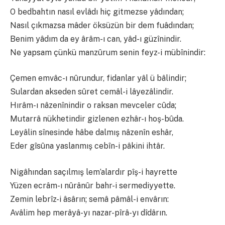
O bedbahtın nasıl evlâdı hiç gitmezse yâdından;
Nasıl çıkmazsa mâder öksüzün bir dem fuâdından;
Benim yâdım da ey ârâm-ı can, yâd-ı güzînindir.
Ne yapsam çünkü manzûrum senin feyz-i mübînindir:
Çemen emvâc-ı nûrundur, fidanlar yâl ü bâlindir;
Sulardan akseden sûret cemâl-i lâyezâlindir.
Hırâm-ı nâzenînindir o raksan mevceler cûda;
Mutarrâ nükhetindir gizlenen ezhâr-ı hoş-bûda.
Leyâlin sînesinde hâbe dalmış nâzenîn eshâr,
Eder gîsûna yaslanmış cebîn-i pâkini ihtâr.
Nigâhından saçılmış lem’alardır pîş-i hayrette
Yüzen ecrâm-ı nûrânûr bahr-i sermediyyette.
Zemin lebrîz-i âsârın; semâ pâmâl-i envârın:
Avâlim hep merâyâ-yı nazar-pîrâ-yı dîdârın.