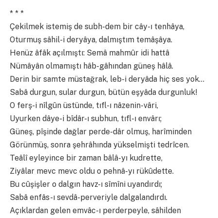
* * *
Çekilmek istemiş de subh-dem bir cây-ı tenhâya,
Oturmuş sâhil-i deryâya, dalmıştım temâşâya.
Henüz âfâk açılmıştı: Semâ mahmûr idi hattâ
Nümâyân olmamıştı hâb-gâhından güneş hâlâ.
Derin bir samte müstağrak, leb-i deryâda hiç ses yok…
Sabâ durgun, sular durgun, bütün eşyâda durgunluk!
O ferş-i nîlgûn üstünde, tıfl-ı nâzenin-vâri,
Uyurken dâye-i bîdâr-ı subhun, tıfl-ı envârı;
Güneş, pîşinde dağlar perde-dâr olmuş, harîminden
Görünmüş, sonra şehrâhında yükselmişti tedrîcen.
Teâlî eyleyince bir zaman bâlâ-yı kudrette,
Ziyâlar mevc mevc oldu o pehnâ-yı rükûdette.
Bu cûşişler o dalgın havz-ı sîmîni uyandırdı;
Sabâ enfâs-ı sevdâ-perveriyle dalgalandırdı.
Açıklardan gelen emvâc-ı perderpeyle, sâhilden