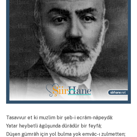
Tasavvur et ki muzlim bir şeb-i ecrâm-nâpeydâ:
Yatar heybetli âgûşunda dûrâdûr bir feyfâ;
Düşen gümrâh için yol bulma yok emvâc-ı zulmetten;