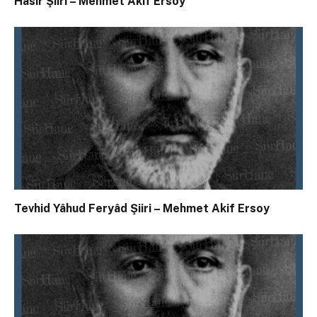
Hasır Şiiri – Mehmet Akif Ersoy
Tevhid Yâhud Feryâd Şiiri – Mehmet Akif Ersoy