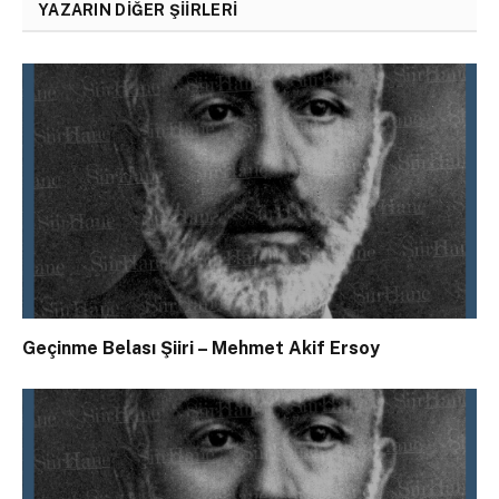
YAZARIN DIĞER ŞIIRLERI
Geçinme Belası Şiiri – Mehmet Akif Ersoy