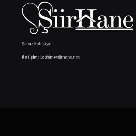
Şiirsiz kalmayın!
İletişim:
iletisim@siirhane.net