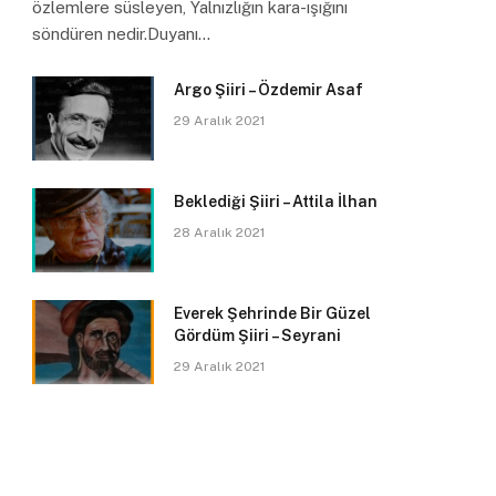
özlemlere süsleyen, Yalnızlığın kara-ışığını
söndüren nedir.Duyanı…
Argo Şiiri – Özdemir Asaf
29 Aralık 2021
Beklediği Şiiri – Attila İlhan
28 Aralık 2021
Everek Şehrinde Bir Güzel
Gördüm Şiiri – Seyrani
29 Aralık 2021