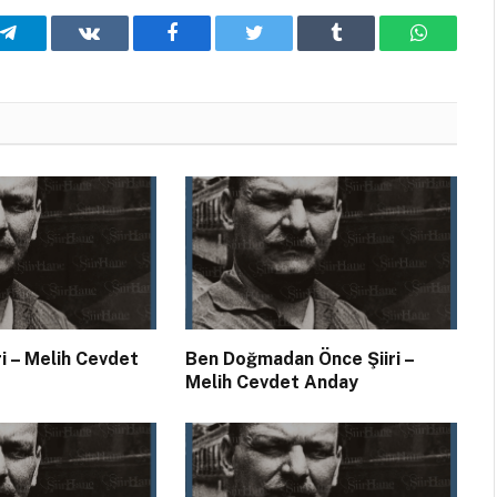
Telegram
VKontakte
Facebook
Twitter
Tumblr
WhatsA
ri – Melih Cevdet
Ben Doğmadan Önce Şiiri –
Melih Cevdet Anday