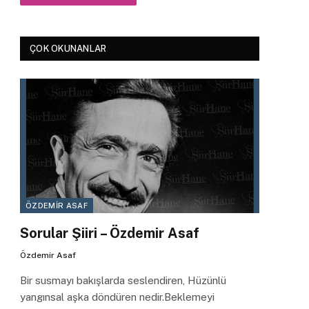
ÇOK OKUNANLAR
ÖZDEMIR ASAF
Sorular Şiiri – Özdemir Asaf
Özdemir Asaf
Bir susmayı bakışlarda seslendiren, Hüzünlü
yangınsal aşka döndüren nedir.Beklemeyi