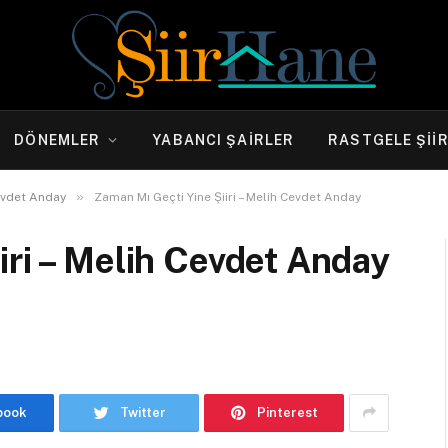
DÖNEMLER
YABANCI ŞAIRLER
RASTGELE ŞII
»
evdet Anday
Zaman Mı Geçti Yine Şiiri – Melih Cevdet Anday
iri – Melih Cevdet Anday
book
Twitter
Pinterest