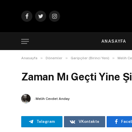
Facebook
Twitter
Instagram
ANASAYFA
»
»
»
Anasayfa
Dönemler
Garipçiler (Birinci Yeni)
Melih C
Zaman Mı Geçti Yine Şi
-
Melih Cevdet Anday
Telegram
VKontakte
Face