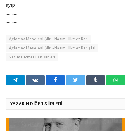
ayıp
……….
……….
Ağlamak Meselesi Şiiri - Nazım Hikmet Ran
Ağlamak Meselesi Şiiri - Nazım Hikmet Ran şiiri
Nazım Hikmet Ran şiirleri
Telegram
VKontakte
Facebook
Twitter
Tumblr
What
YAZARIN DIĞER ŞIIRLERI