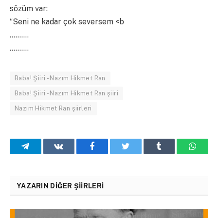
sözüm var:
“Seni ne kadar çok seversem <b
……….
……….
Baba! Şiiri - Nazım Hikmet Ran
Baba! Şiiri - Nazım Hikmet Ran şiiri
Nazım Hikmet Ran şiirleri
Telegram
VKontakte
Facebook
Twitter
Tumblr
What
YAZARIN DIĞER ŞIIRLERI