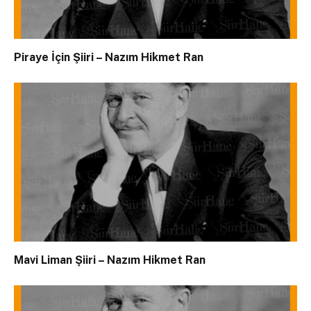
Piraye İçin Şiiri – Nazım Hikmet Ran
Mavi Liman Şiiri – Nazım Hikmet Ran