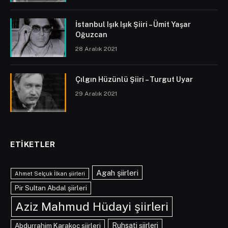
İstanbul Işık Işık Şiiri – Ümit Yaşar
Oğuzcan
28 Aralık 2021
Çılgın Hüzünlü Şiiri – Turgut Uyar
29 Aralık 2021
ETIKETLER
Agah şiirleri
Ahmet Selçuk İlkan şiirleri
Pir Sultan Abdal şiirleri
Aziz Mahmud Hüdayi şiirleri
Abdurrahim Karakoç şiirleri
Ruhsati şiirleri