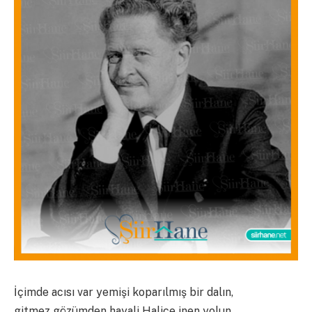
İçimde acısı var yemişi koparılmış bir dalın,
gitmez gözümden hayali Haliçe inen yolun,