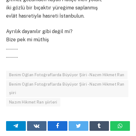
iki gözlü bir bıçaktır yüreğime saplanmış
evlât hasretiyle hasreti İstanbulun.
Ayrılık dayanılır gibi değil mi?
Bize pek mi müthiş
……….
……….
Benim Oğlan Fotoğraflarda Büyüyor Şiiri - Nazım Hikmet Ran
Benim Oğlan Fotoğraflarda Büyüyor Şiiri - Nazım Hikmet Ran
şiiri
Nazım Hikmet Ran şiirleri
Telegram
VKontakte
Facebook
Twitter
Tumblr
What