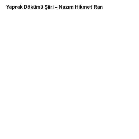
Yaprak Dökümü Şiiri – Nazım Hikmet Ran