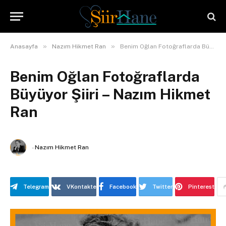
»
»
Anasayfa
Nazım Hikmet Ran
Benim Oğlan Fotoğraflarda Büyüyor Şiiri – Nazım Hikmet Ran
Benim Oğlan Fotoğraflarda
Büyüyor Şiiri – Nazım Hikmet
Ran
-
Nazım Hikmet Ran
Telegram
VKontakte
Facebook
Twitter
Pinterest