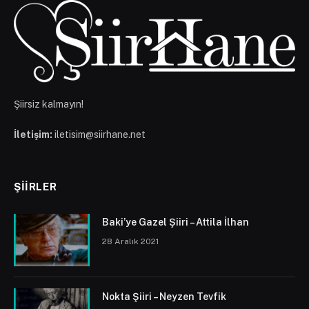
Şiirsiz kalmayın!
İletişim:
iletisim@siirhane.net
ŞIIRLER
Baki’ye Gazel Şiiri – Attila İlhan
28 Aralık 2021
Nokta Şiiri – Neyzen Tevfik