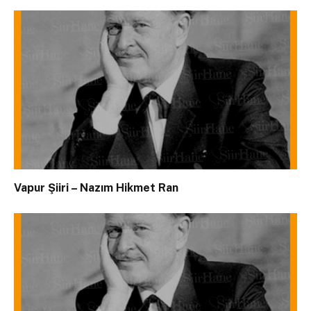
Vapur Şiiri – Nazım Hikmet Ran