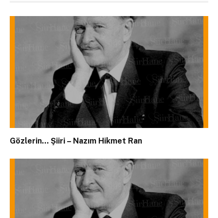
Gözlerin… Şiiri – Nazım Hikmet Ran