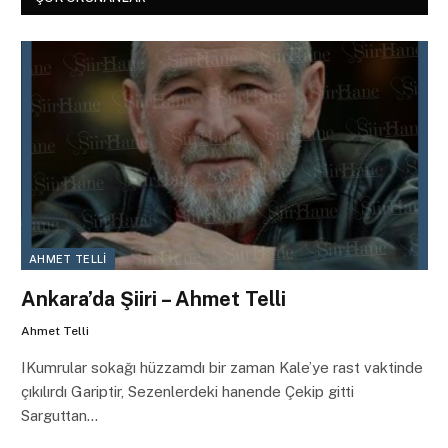
AHMET TELLI
Ankara’da Şiiri – Ahmet Telli
Ahmet Telli
IKumrular sokağı hüzzamdı bir zaman Kale’ye rast vaktinde
çıkılırdı Gariptir, Sezenlerdeki hanende Çekip gitti
Sarguttan…