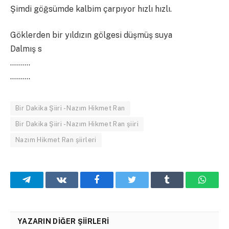
Şimdi göğsümde kalbim çarpıyor hızlı hızlı.
Göklerden bir yıldızın gölgesi düşmüş suya
Dalmış s
……….
……….
Bir Dakika Şiiri - Nazım Hikmet Ran
Bir Dakika Şiiri - Nazım Hikmet Ran şiiri
Nazım Hikmet Ran şiirleri
Telegram
VKontakte
Facebook
Twitter
Tumblr
What
YAZARIN DIĞER ŞIIRLERI