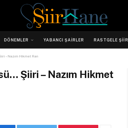
DÖNEMLER
YABANCI ŞAIRLER
RASTGELE ŞII
iiri – Nazım Hikmet Ran
sü… Şiiri – Nazım Hikmet