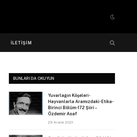
R
İLETIŞIM
BUNLARI DA OKUYUN
Yuvarlağın Köşeleri-
Hayvanlarla Aramızdaki-Etika-
Birinci Bölüm-172 Şiiri –
Özdemir Asaf
29 Aralık 2021