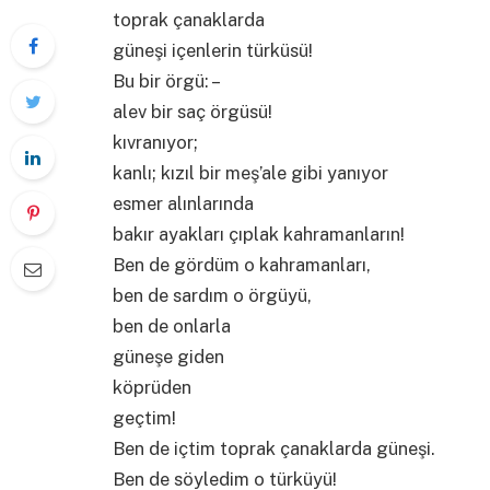
toprak çanaklarda
güneşi içenlerin türküsü!
Bu bir örgü: –
alev bir saç örgüsü!
kıvranıyor;
kanlı; kızıl bir meş’ale gibi yanıyor
esmer alınlarında
bakır ayakları çıplak kahramanların!
Ben de gördüm o kahramanları,
ben de sardım o örgüyü,
ben de onlarla
güneşe giden
köprüden
geçtim!
Ben de içtim toprak çanaklarda güneşi.
Ben de söyledim o türküyü!