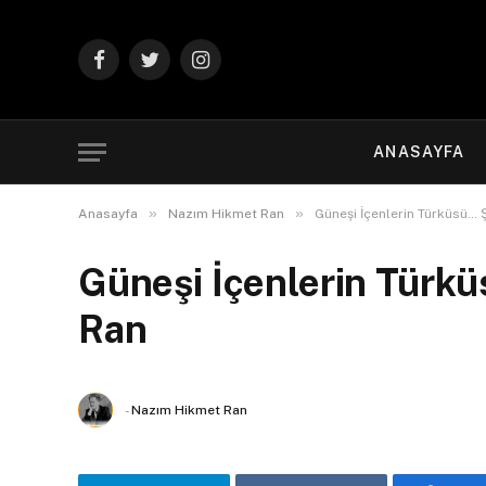
Facebook
Twitter
Instagram
ANASAYFA
»
»
Anasayfa
Nazım Hikmet Ran
Güneşi İçenlerin Türküsü… Ş
Güneşi İçenlerin Türkü
Ran
-
Nazım Hikmet Ran