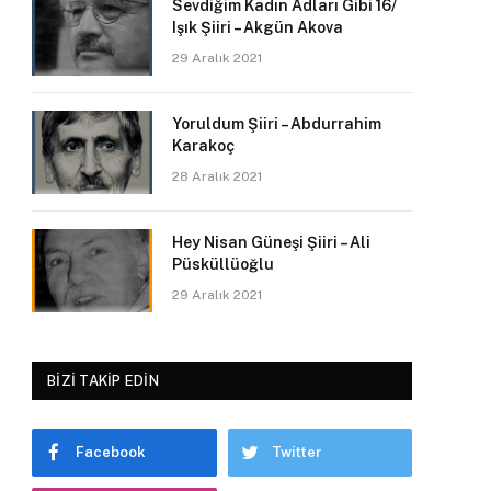
Sevdiğim Kadın Adları Gibi 16/
Işık Şiiri – Akgün Akova
29 Aralık 2021
Yoruldum Şiiri – Abdurrahim
Karakoç
28 Aralık 2021
Hey Nisan Güneşi Şiiri – Ali
Püsküllüoğlu
29 Aralık 2021
BIZI TAKIP EDIN
Facebook
Twitter