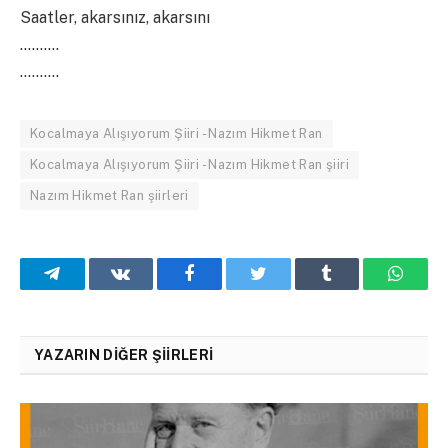
Saatler, akarsınız, akarsını
……….
……….
Kocalmaya Alışıyorum Şiiri - Nazım Hikmet Ran
Kocalmaya Alışıyorum Şiiri - Nazım Hikmet Ran şiiri
Nazım Hikmet Ran şiirleri
Telegram
VKontakte
Facebook
Twitter
Tumblr
What
YAZARIN DIĞER ŞIIRLERI