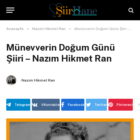
»
»
Anasayfa
Nazım Hikmet Ran
Münevverin Doğum Günü Şiiri – Nazım Hikmet Ran
Münevverin Doğum Günü
Şiiri – Nazım Hikmet Ran
-
Nazım Hikmet Ran
Telegram
VKontakte
Facebook
Twitter
Pinterest