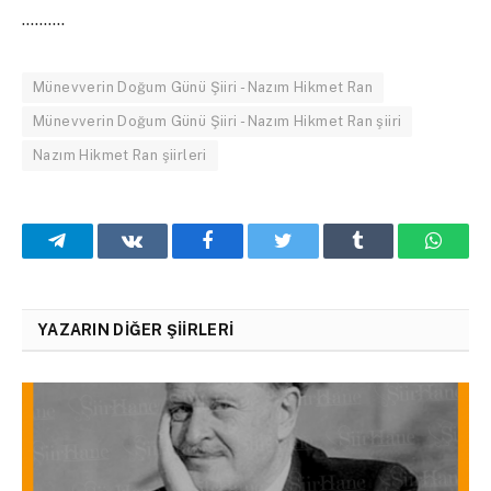
……….
Münevverin Doğum Günü Şiiri - Nazım Hikmet Ran
Münevverin Doğum Günü Şiiri - Nazım Hikmet Ran şiiri
Nazım Hikmet Ran şiirleri
Telegram
VKontakte
Facebook
Twitter
Tumblr
What
YAZARIN DIĞER ŞIIRLERI