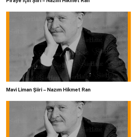
Piraye İçin Şiiri – Nazım Hikmet Ran
Mavi Liman Şiiri – Nazım Hikmet Ran