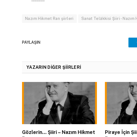
Nazım Hikmet Ran şiirleri
Sanat Telâkkisi Şiiri - Nazım
PAYLAŞIN
YAZARIN DIĞER ŞIIRLERI
Gözlerin… Şiiri – Nazım Hikmet
Piraye İçin Ş