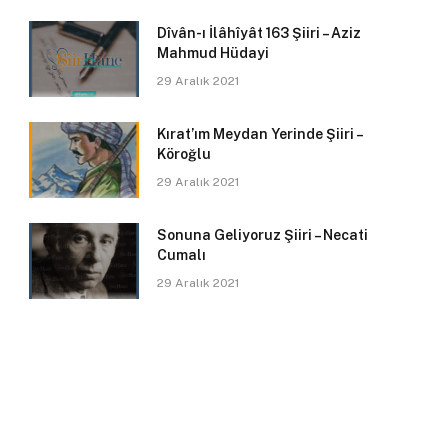
Dîvân-ı İlâhîyât 163 Şiiri – Aziz
Mahmud Hüdayi
29 Aralık 2021
Kırat’ım Meydan Yerinde Şiiri –
Köroğlu
29 Aralık 2021
Sonuna Geliyoruz Şiiri – Necati
Cumalı
29 Aralık 2021