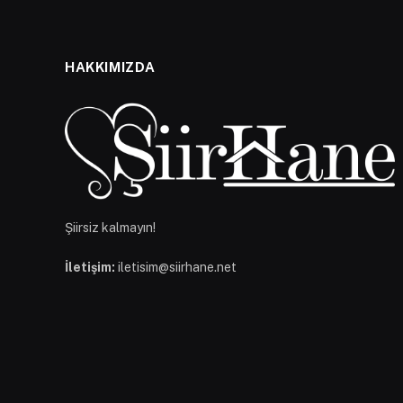
HAKKIMIZDA
Şiirsiz kalmayın!
İletişim:
iletisim@siirhane.net