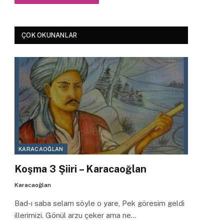
ÇOK OKUNANLAR
KARACAOĞLAN
Koşma 3 Şiiri – Karacaoğlan
Karacaoğlan
Bad-ı saba selam söyle o yare, Pek göresim geldi
illerimizi. Gönül arzu çeker ama ne…