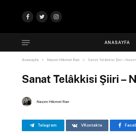
Facebook
Twitter
Instagram
ANASAYFA
»
»
Anasayfa
Nazım Hikmet Ran
Sanat Telâkkisi Şiiri – Naz
Sanat Telâkkisi Şiiri –
-
Nazım Hikmet Ran
Telegram
VKontakte
Face