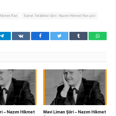
 Hikmet Ran
Sanat Telâkkisi Şiiri - Nazım Hikmet Ran şiiri
Telegram
VKontakte
Facebook
Twitter
Tumblr
WhatsA
iiri – Nazım Hikmet
Mavi Liman Şiiri – Nazım Hikmet