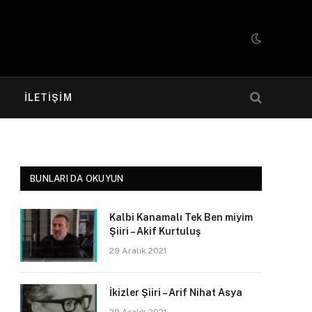
R
İLETIŞIM
BUNLARI DA OKUYUN
Kalbi Kanamalı Tek Ben miyim
Şiiri – Akif Kurtuluş
29 Aralık 2021
İkizler Şiiri – Arif Nihat Asya