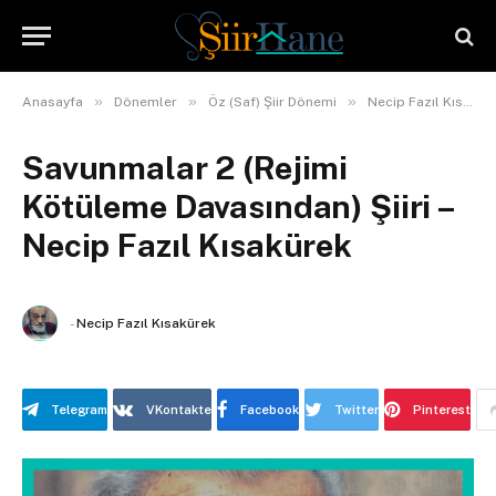
»
»
»
Anasayfa
Dönemler
Öz (Saf) Şiir Dönemi
Necip Fazıl Kısakürek
Savunmalar 2 (Rejimi
Kötüleme Davasından) Şiiri –
Necip Fazıl Kısakürek
-
Necip Fazıl Kısakürek
Telegram
VKontakte
Facebook
Twitter
Pinterest