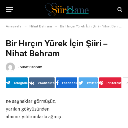
»
»
Anasayfa
Nihat Behram
Bir Hırçın Yürek İçin Şiiri – Nihat Behram
Bir Hırçın Yürek İçin Şiiri –
Nihat Behram
-
Nihat Behram
Telegram
VKontakte
Facebook
Twitter
Pinterest
ne sağnaklar görmüşüz,
yarılan gökyüzünden
alnımız yıldırımlarla ağmış..