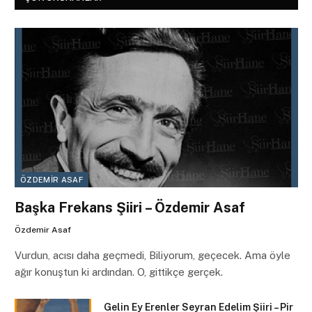
ÖZDEMIR ASAF
Başka Frekans Şiiri – Özdemir Asaf
Özdemir Asaf
Vurdun, acısı daha geçmedi, Biliyorum, geçecek. Ama öyle
ağır konuştun ki ardından. O, gittikçe gerçek.
Gelin Ey Erenler Seyran Edelim Şiiri – Pir