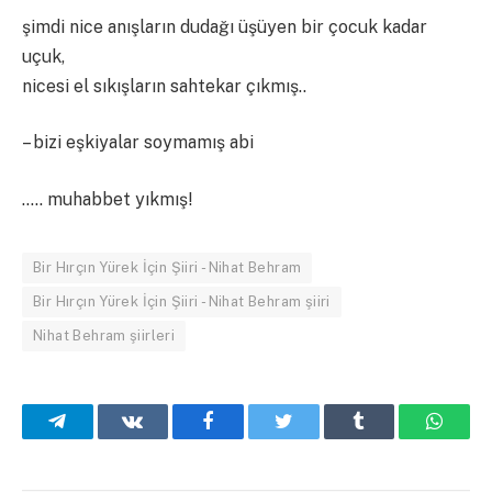
şimdi nice anışların dudağı üşüyen bir çocuk kadar
uçuk,
nicesi el sıkışların sahtekar çıkmış..
– bizi eşkiyalar soymamış abi
….. muhabbet yıkmış!
Bir Hırçın Yürek İçin Şiiri - Nihat Behram
Bir Hırçın Yürek İçin Şiiri - Nihat Behram şiiri
Nihat Behram şiirleri
Telegram
VKontakte
Facebook
Twitter
Tumblr
What