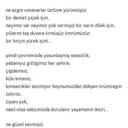
ne azgın canavarlar üstüne yürümüşüz
bir demet çiçek için..
neyimiz var neyimiz yok vermişiz bir narin dilek için..
yıllarını taş duvara örmüşüz ömrümüzün
bir hırçın yürek için! ..
şimdi çevremizde yosunlaşmış sessizlik,
yabanıyız gittiğimiz her şehrin,
çiğdemsiz,
kükremesiz..
kimsecikler sezmiyor boynumuzdan didişen örümceğin
zehrini..
ziyanı yok,
nasıl olsa nabzımızda durulanır yaşamanın iksiri…
ne güzel sevmişiz,