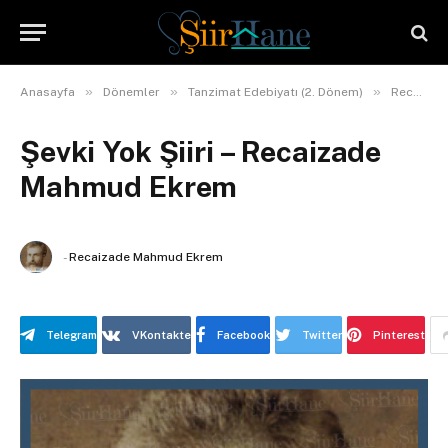
»
»
»
Anasayfa
Dönemler
Tanzimat Edebiyatı (2. Dönem)
Recaizade Mahmud Ekrem
Şevki Yok Şiiri – Recaizade
Mahmud Ekrem
-
Recaizade Mahmud Ekrem
Telegram
VKontakte
Facebook
Twitter
Pinterest