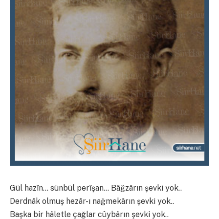
Gül hazîn… sünbül perîşan… Bâğzârın şevki yok..
Derdnâk olmuş hezâr-ı nağmekârın şevki yok..
Başka bir hâletle çağlar cûybârın şevki yok..