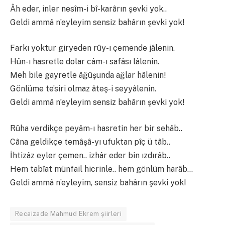
Âh eder, inler nesîm-i bî-karârın şevki yok..
Geldi ammâ n’eyleyim sensiz bahârın şevki yok!
Farkı yoktur giryeden rûy-ı çemende jâlenin.
Hûn-ı hasretle dolar câm-ı safâsı lâlenin.
Meh bile gayretle âğûşunda ağlar hâlenin!
Gönlüme te’siri olmaz âteş-i seyyâlenin.
Geldi ammâ n’eyleyim sensiz bahârın şevki yok!
Rûha verdikçe peyâm-ı hasretin her bir sehâb..
Câna geldikçe temâşâ-yı ufuktan pîç ü tâb..
İhtizâz eyler çemen.. izhâr eder bin ızdırâb..
Hem tabîat münfail hicrinle.. hem gönlüm harâb…
Geldi ammâ n’eyleyim, sensiz bahârın şevki yok!
Recaizade Mahmud Ekrem şiirleri