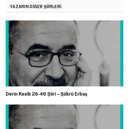
YAZARIN DIĞER ŞIIRLERI
Derin Kesik 26-46 Şiiri – Şükrü Erbaş