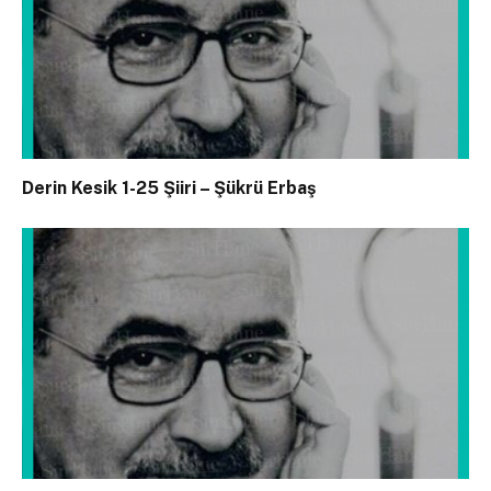
Derin Kesik 1-25 Şiiri – Şükrü Erbaş