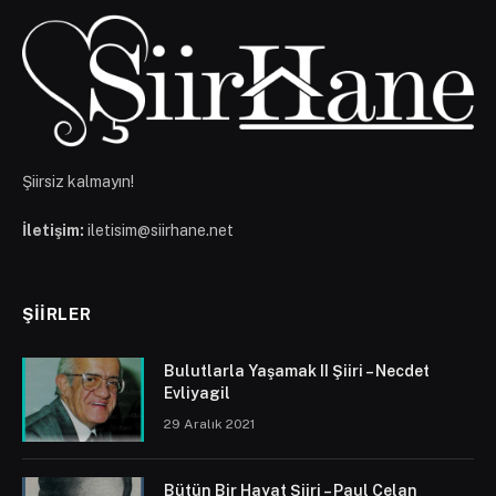
Şiirsiz kalmayın!
İletişim:
iletisim@siirhane.net
ŞIIRLER
Bulutlarla Yaşamak II Şiiri – Necdet
Evliyagil
29 Aralık 2021
Bütün Bir Hayat Şiiri – Paul Celan