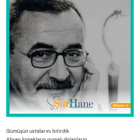
Gümüşün ustalarını bitirdik
Ahşap konakların oymalı dolapların