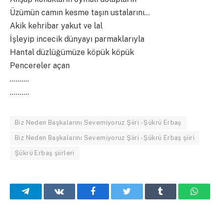
Üzümün camın kesme taşın ustalarını…
Akik kehribar yakut ve lal
İşleyip incecik dünyayı parmaklarıyla
Hantal düzlüğümüze köpük köpük
Pencereler açan
……….
……….
Biz Neden Başkalarını Sevemiyoruz Şiiri - Şükrü Erbaş
Biz Neden Başkalarını Sevemiyoruz Şiiri - Şükrü Erbaş şiiri
Şükrü Erbaş şiirleri
Telegram
VKontakte
Facebook
Twitter
Tumblr
What