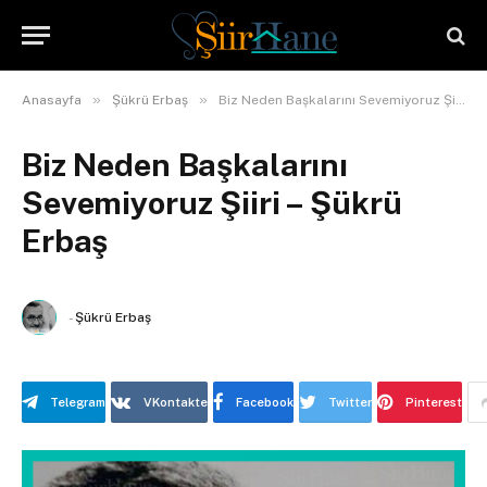
»
»
Anasayfa
Şükrü Erbaş
Biz Neden Başkalarını Sevemiyoruz Şiiri – Şükrü Erbaş
Biz Neden Başkalarını
Sevemiyoruz Şiiri – Şükrü
Erbaş
-
Şükrü Erbaş
Telegram
VKontakte
Facebook
Twitter
Pinterest