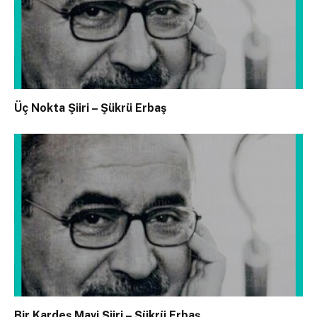
Üç Nokta Şiiri – Şükrü Erbaş
Bir Kardeş Mavi Şiiri – Şükrü Erbaş