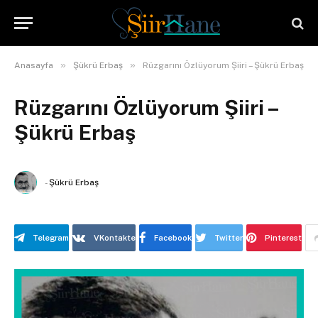
»
»
Anasayfa
Şükrü Erbaş
Rüzgarını Özlüyorum Şiiri – Şükrü Erbaş
Rüzgarını Özlüyorum Şiiri –
Şükrü Erbaş
-
Şükrü Erbaş
Telegram
VKontakte
Facebook
Twitter
Pinterest