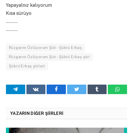
Yapayalnız kalıyorum
Kısa sürüyo
……….
……….
Rüzgarını Özlüyorum Şiiri - Şükrü Erbaş
Rüzgarını Özlüyorum Şiiri - Şükrü Erbaş şiiri
Şükrü Erbaş şiirleri
Telegram
VKontakte
Facebook
Twitter
Tumblr
What
YAZARIN DIĞER ŞIIRLERI