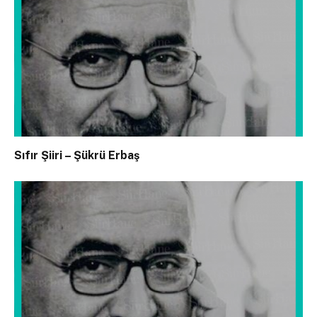
Sıfır Şiiri – Şükrü Erbaş