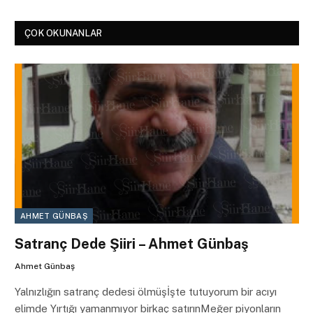
ÇOK OKUNANLAR
AHMET GÜNBAŞ
Satranç Dede Şiiri – Ahmet Günbaş
Ahmet Günbaş
Yalnızlığın satranç dedesi ölmüşİşte tutuyorum bir acıyı
elimde Yırtığı yamanmıyor birkaç satırınMeğer piyonların