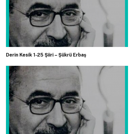
Derin Kesik 1-25 Şiiri – Şükrü Erbaş