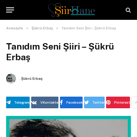
»
»
Anasayfa
Şükrü Erbaş
Tanıdım Seni Şiiri – Şükrü Erbaş
Tanıdım Seni Şiiri – Şükrü
Erbaş
-
Şükrü Erbaş
Telegram
VKontakte
Facebook
Twitter
Pinterest