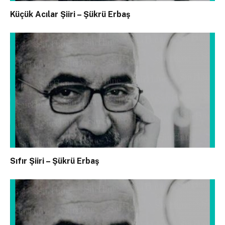
Küçük Acılar Şiiri – Şükrü Erbaş
Sıfır Şiiri – Şükrü Erbaş