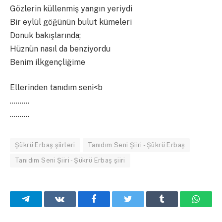
Gözlerin küllenmiş yangın yeriydi
Bir eylül göğünün bulut kümeleri
Donuk bakışlarında;
Hüznün nasıl da benziyordu
Benim ilkgençliğime
Ellerinden tanıdım seni<b
……….
……….
Şükrü Erbaş şiirleri
Tanıdım Seni Şiiri - Şükrü Erbaş
Tanıdım Seni Şiiri - Şükrü Erbaş şiiri
Telegram
VKontakte
Facebook
Twitter
Tumblr
What