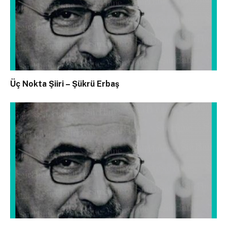
Üç Nokta Şiiri – Şükrü Erbaş