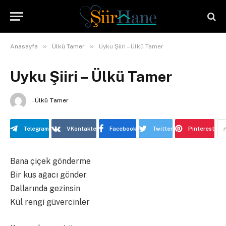
»
»
Anasayfa
Ülkü Tamer
Uyku Şiiri – Ülkü Tamer
Uyku Şiiri – Ülkü Tamer
-
Ülkü Tamer
Telegram
VKontakte
Facebook
Twitter
Pinterest
Bana çiçek gönderme
Bir kus ağacı gönder
Dallarında gezinsin
Kül rengi güvercinler