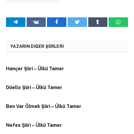
Telegram
VKontakte
Facebook
Twitter
Tumblr
What
YAZARIN DIĞER ŞIIRLERI
Hançer Şiiri – Ülkü Tamer
Düello Şiiri – Ülkü Tamer
Ben Var Ölmek Şiiri – Ülkü Tamer
Nefes Şiiri – Ülkü Tamer