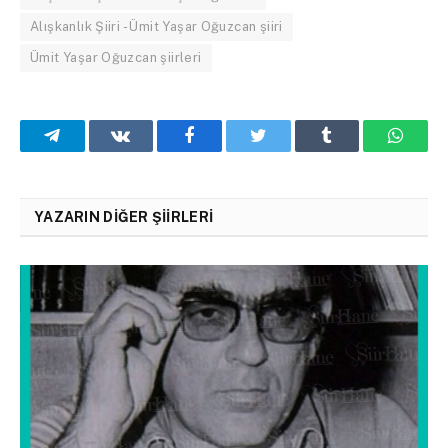
Alışkanlık Şiiri - Ümit Yaşar Oğuzcan şiiri
Ümit Yaşar Oğuzcan şiirleri
Telegram
VKontakte
Facebook
Twitter
Tumblr
What
YAZARIN DIĞER ŞIIRLERI