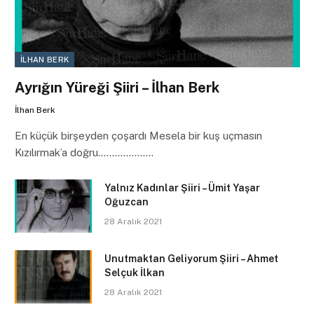
İLHAN BERK
Ayrığın Yüreği Şiiri – İlhan Berk
İlhan Berk
En küçük birşeyden çoşardı Mesela bir kuş uçmasın
Kızılırmak’a doğru………………..
Yalnız Kadınlar Şiiri – Ümit Yaşar
Oğuzcan
28 Aralık 2021
Unutmaktan Geliyorum Şiiri – Ahmet
Selçuk İlkan
28 Aralık 2021