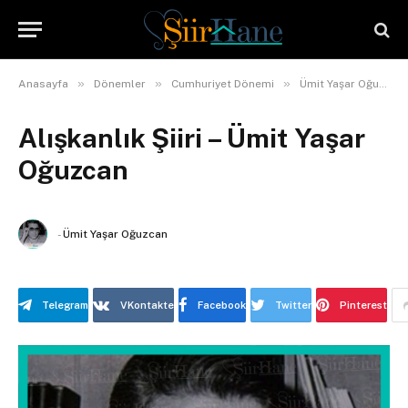
»
»
»
Anasayfa
Dönemler
Cumhuriyet Dönemi
Ümit Yaşar Oğuzcan
Alışkanlık Şiiri – Ümit Yaşar
Oğuzcan
-
Ümit Yaşar Oğuzcan
Telegram
VKontakte
Facebook
Twitter
Pinterest