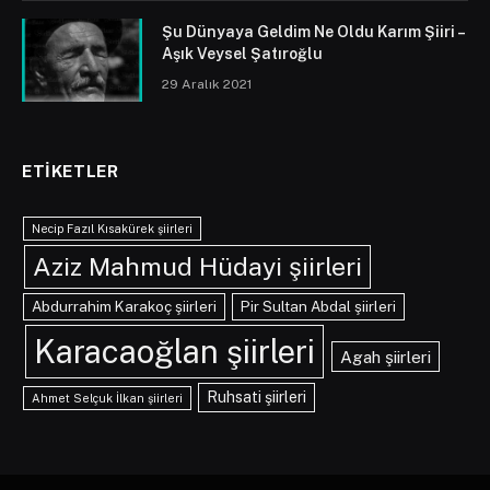
Şu Dünyaya Geldim Ne Oldu Karım Şiiri –
Aşık Veysel Şatıroğlu
29 Aralık 2021
ETIKETLER
Necip Fazıl Kısakürek şiirleri
Aziz Mahmud Hüdayi şiirleri
Abdurrahim Karakoç şiirleri
Pir Sultan Abdal şiirleri
Karacaoğlan şiirleri
Agah şiirleri
Ruhsati şiirleri
Ahmet Selçuk İlkan şiirleri