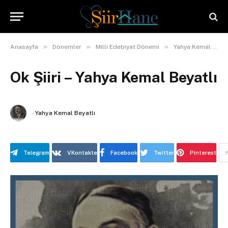
»
»
»
Anasayfa
Dönemler
Milli Edebiyat Dönemi
Yahya Kemal Beyatlı
Ok Şiiri – Yahya Kemal Beyatlı
-
Yahya Kemal Beyatlı
Telegram
VKontakte
Facebook
Twitter
Pinterest