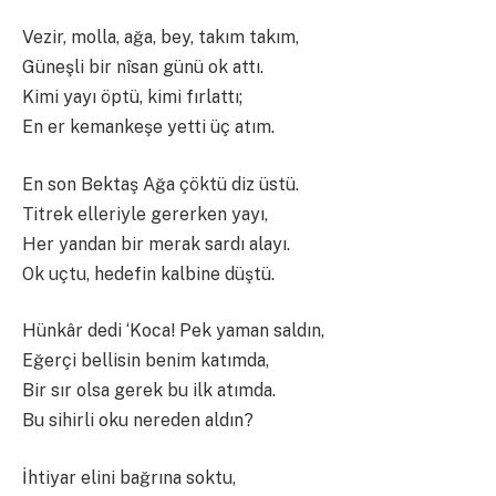
Vezir, molla, ağa, bey, takım takım,
Güneşli bir nîsan günü ok attı.
Kimi yayı öptü, kimi fırlattı;
En er kemankeşe yetti üç atım.
En son Bektaş Ağa çöktü diz üstü.
Titrek elleriyle gererken yayı,
Her yandan bir merak sardı alayı.
Ok uçtu, hedefin kalbine düştü.
Hünkâr dedi ‘Koca! Pek yaman saldın,
Eğerçi bellisin benim katımda,
Bir sır olsa gerek bu ilk atımda.
Bu sihirli oku nereden aldın?
İhtiyar elini bağrına soktu,