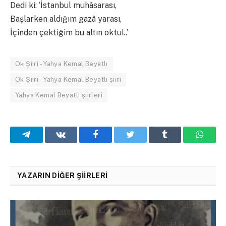
Dedi ki: ‘İstanbul muhâsarası,
Başlarken aldığım gazâ yarası,
İçinden çektiğim bu altın oktu!..’
Ok Şiiri - Yahya Kemal Beyatlı
Ok Şiiri - Yahya Kemal Beyatlı şiiri
Yahya Kemal Beyatlı şiirleri
Telegram
VKontakte
Facebook
Twitter
Tumblr
What
YAZARIN DIĞER ŞIIRLERI