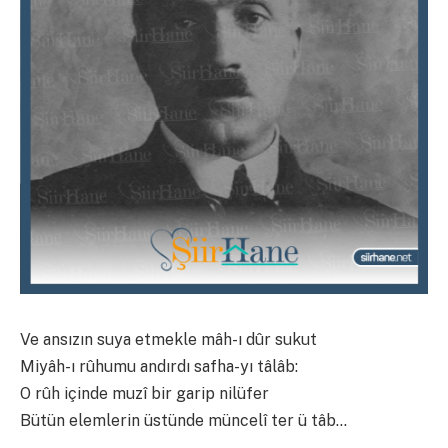
Ve ansızın suya etmekle mâh-ı dûr sukut
Miyâh-ı rûhumu andırdı safha-yı tâlâb:
O rûh içinde muzî bir garip nilüfer
Bütün elemlerin üstünde müncelî ter ü tâb…