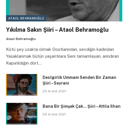
ATAOL BEHRAMOĞLU
Yıkılma Sakın Şiiri – Ataol Behramoğlu
Ataol Behramoğlu
Kötü şey uzakta olmak Dostlarından, sevdiğin kadından
Yasaklanmak bütün yaşantılara Seni tamamlayan, arındıran
Kapatıldığın dört…
Destgirlik Ummam Senden Bir Zaman
Şiiri – Seyrani
29 Aralık 2021
Bana Bir Şimşek Çak… Şiiri – Attila İlhan
28 Aralık 2021