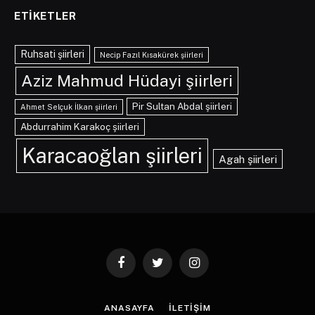
ETIKETLER
Ruhsati şiirleri
Necip Fazıl Kısakürek şiirleri
Aziz Mahmud Hüdayi şiirleri
Pir Sultan Abdal şiirleri
Ahmet Selçuk İlkan şiirleri
Abdurrahim Karakoç şiirleri
Karacaoğlan şiirleri
Agah şiirleri
Facebook
Twitter
Instagram
ANASAYFA
İLETIŞIM