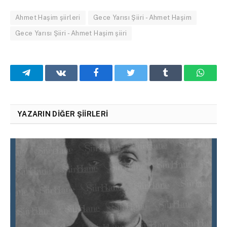
Ahmet Haşim şiirleri
Gece Yarısı Şiiri - Ahmet Haşim
Gece Yarısı Şiiri - Ahmet Haşim şiiri
Telegram
VKontakte
Facebook
Twitter
Tumblr
What
YAZARIN DIĞER ŞIIRLERI