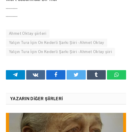
……….
……….
Ahmet Oktay şiirleri
Yalçın Tura İçin On Kederli Şarkı Şiiri - Ahmet Oktay
Yalçın Tura İçin On Kederli Şarkı Şiiri - Ahmet Oktay şiiri
Telegram
VKontakte
Facebook
Twitter
Tumblr
What
YAZARIN DIĞER ŞIIRLERI