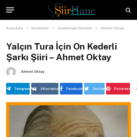
»
»
»
»
Anasayfa
Dönemler
Cumhuriyet Dönemi
Ahmet Oktay
Ya
Yalçın Tura İçin On Kederli
Şarkı Şiiri – Ahmet Oktay
-
Ahmet Oktay
Telegram
VKontakte
Facebook
Twitter
Pinterest