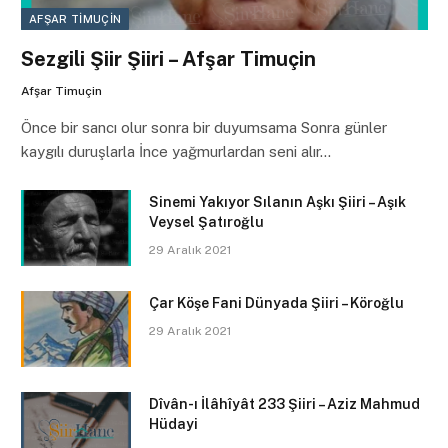
AFŞAR TIMUÇIN
Sezgili Şiir Şiiri – Afşar Timuçin
Afşar Timuçin
Önce bir sancı olur sonra bir duyumsama Sonra günler
kaygılı duruşlarla İnce yağmurlardan seni alır…
Sinemi Yakıyor Sılanın Aşkı Şiiri – Aşık
Veysel Şatıroğlu
29 Aralık 2021
Çar Köşe Fani Dünyada Şiiri – Köroğlu
29 Aralık 2021
Dîvân-ı İlâhîyât 233 Şiiri – Aziz Mahmud
Hüdayi