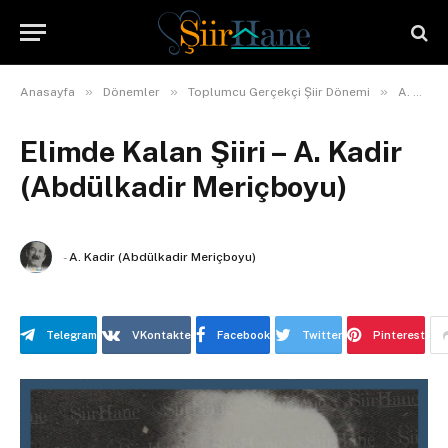
»
»
»
Anasayfa
Dönemler
Toplumcu Gerçekçi Şiir Dönemi
A. Kadir (Abdülkadir Meriçboyu)
Elimde Kalan Şiiri – A. Kadir
(Abdülkadir Meriçboyu)
-
A. Kadir (Abdülkadir Meriçboyu)
Telegram
VKontakte
Facebook
Twitter
Pinterest