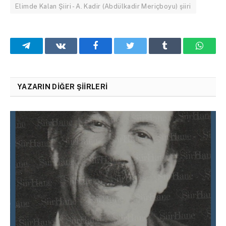
Elimde Kalan Şiiri - A. Kadir (Abdülkadir Meriçboyu) şiiri
Telegram
VKontakte
Facebook
Twitter
Tumblr
What
YAZARIN DIĞER ŞIIRLERI