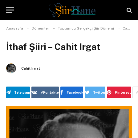
»
»
»
Anasayfa
Dönemler
Toplumcu Gerçekçi Şiir Dönemi
Cahit Irgat
İthaf Şiiri – Cahit Irgat
-
Cahit Irgat
Telegram
VKontakte
Facebook
Twitter
Pinterest