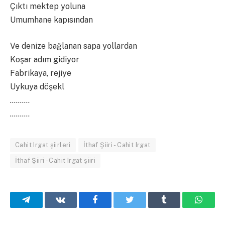
Çıktı mektep yoluna
Umumhane kapısından
Ve denize bağlanan sapa yollardan
Koşar adım gidiyor
Fabrikaya, rejiye
Uykuya döşekl
……….
……….
Cahit Irgat şiirleri
İthaf Şiiri - Cahit Irgat
İthaf Şiiri - Cahit Irgat şiiri
Telegram
VKontakte
Facebook
Twitter
Tumblr
What