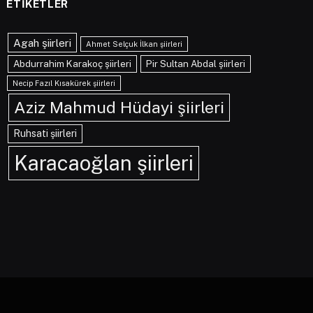
ETIKETLER
Agah şiirleri
Ahmet Selçuk İlkan şiirleri
Abdurrahim Karakoç şiirleri
Pir Sultan Abdal şiirleri
Necip Fazıl Kısakürek şiirleri
Aziz Mahmud Hüdayi şiirleri
Ruhsati şiirleri
Karacaoğlan şiirleri