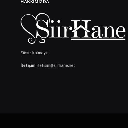
HAKKIMIZDA
Şiirsiz kalmayın!
İletişim:
iletisim@siirhane.net