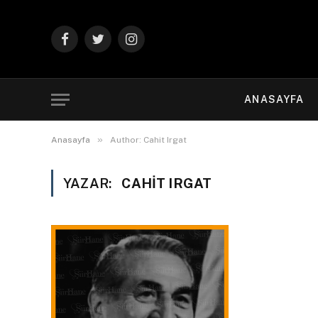
Facebook
Twitter
Instagram
ANASAYFA
»
Anasayfa
Author: Cahit Irgat
YAZAR:
CAHIT IRGAT