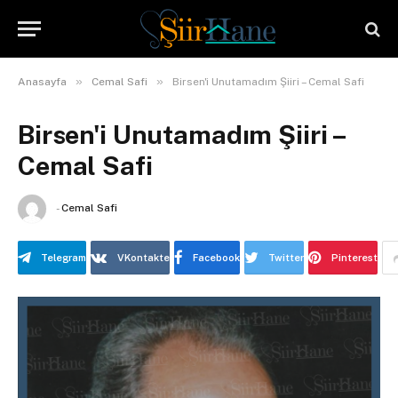
»
»
Anasayfa
Cemal Safi
Birsen'i Unutamadım Şiiri – Cemal Safi
Birsen'i Unutamadım Şiiri –
Cemal Safi
-
Cemal Safi
Telegram
VKontakte
Facebook
Twitter
Pinterest