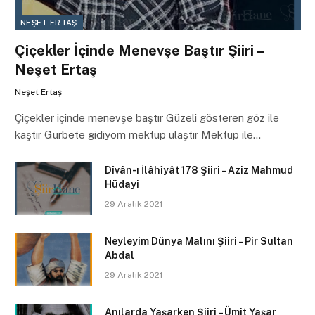
NEŞET ERTAŞ
Çiçekler İçinde Menevşe Baştır Şiiri –
Neşet Ertaş
Neşet Ertaş
Çiçekler içinde menevşe baştır Güzeli gösteren göz ile
kaştır Gurbete gidiyom mektup ulaştır Mektup ile…
Dîvân-ı İlâhîyât 178 Şiiri – Aziz Mahmud
Hüdayi
29 Aralık 2021
Neyleyim Dünya Malını Şiiri – Pir Sultan
Abdal
29 Aralık 2021
Anılarda Yaşarken Şiiri – Ümit Yaşar