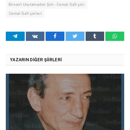
Birsen'i Unutamadım Şiiri - Cemal Safi şiiri
Cemal Safi şiirleri
Telegram
VKontakte
Facebook
Twitter
Tumblr
What
YAZARIN DIĞER ŞIIRLERI