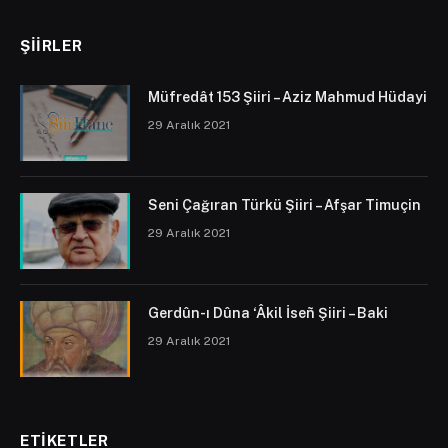
ŞIIRLER
Müfredât 153 Şiiri – Aziz Mahmud Hüdayi
29 Aralık 2021
Seni Çağıran Türkü Şiiri – Afşar Timuçin
29 Aralık 2021
Gerdûn-ı Dûna ‘Âkil İseñ Şiiri – Baki
29 Aralık 2021
ETIKETLER