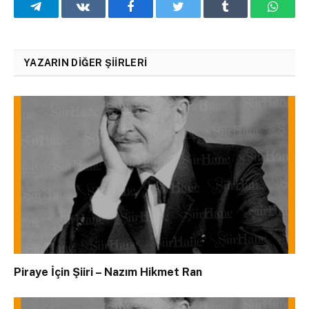
Telegram
VKontakte
Facebook
Twitter
Tumblr
What
YAZARIN DIĞER ŞIIRLERI
Piraye İçin Şiiri – Nazım Hikmet Ran