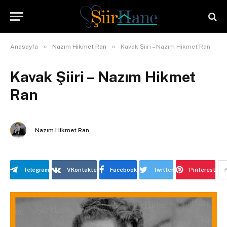
»
»
Anasayfa
Nazım Hikmet Ran
Kavak Şiiri – Nazım Hikmet Ran
Kavak Şiiri – Nazım Hikmet
Ran
-
Nazım Hikmet Ran
Telegram
VKontakte
Facebook
Twitter
Pinterest