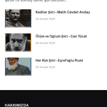
gezer mi Solmuş derler gün benzinin…
Kediler Şiiri – Melih Cevdet Anday
29 Aralık 2021
Ölüm ve Oğlum Şiiri – Can Yücel
28 Aralık 2021
Her Kim Şiiri – Eşrefoğlu Rumi
29 Aralık 2021
HAKKIMIZDA