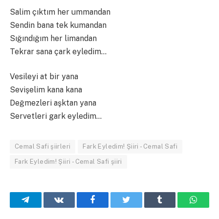
Salim çıktım her ummandan
Sendin bana tek kumandan
Sığındığım her limandan
Tekrar sana çark eyledim…
Vesileyi at bir yana
Sevişelim kana kana
Değmezleri aşktan yana
Servetleri gark eyledim…
Cemal Safi şiirleri
Fark Eyledim! Şiiri - Cemal Safi
Fark Eyledim! Şiiri - Cemal Safi şiiri
Telegram
VKontakte
Facebook
Twitter
Tumblr
What