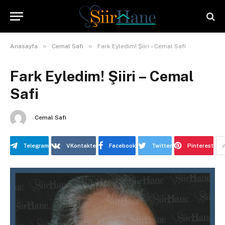
»
»
Anasayfa
Cemal Safi
Fark Eyledim! Şiiri – Cemal Safi
Fark Eyledim! Şiiri – Cemal
Safi
-
Cemal Safi
Telegram
VKontakte
Facebook
Twitter
Pinterest